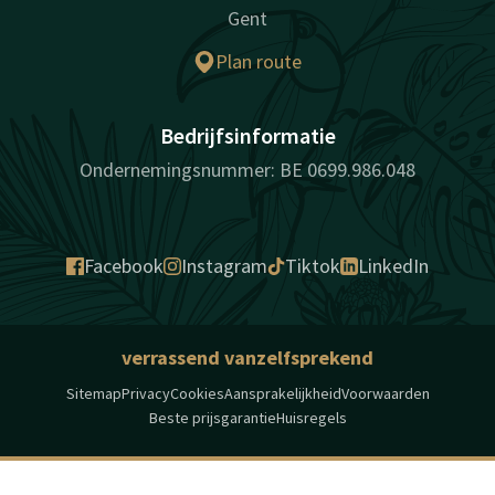
Gent
Plan route
Bedrijfsinformatie
Ondernemingsnummer: BE 0699.986.048
Facebook
Instagram
Tiktok
LinkedIn
verrassend vanzelfsprekend
Sitemap
Privacy
Cookies
Aansprakelijkheid
Voorwaarden
Beste prijsgarantie
Huisregels