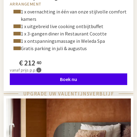
ARRANGEMENT
1 x overnachting in één van onze stijlvolle comfort
kamers
1 x uitgebreid live cooking ontbijtbuffet
1 x 3-gangen diner in Restaurant Cocotte
1 x ontspanningsmassage in Weleda Spa
Gratis parking in juli & augustus
€
212
40
vanaf
prijs p.p.
Boek nu
UPGRADE UW VALENTIJNSVERBLIJF