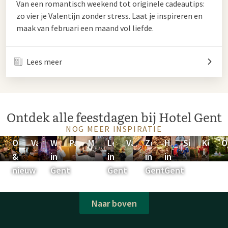
Van een romantisch weekend tot originele cadeautips:
zo vier je Valentijn zonder stress. Laat je inspireren en
maak van februari een maand vol liefde.
Lees meer
Ontdek alle feestdagen bij Hotel Gent
NOG MEER INSPIRATIE
Oud
Valentijn
Winter
Pasen
Moederdag
Lente
Vaderdag
Zomer
Herfst
Sinterklaas
Kerst
O
&
in
in
in
in
nieuw
Gent
Gent
Gent
Gent
Naar boven