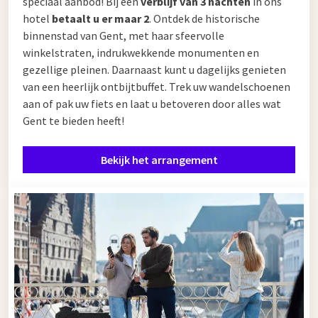
speciaal aanbod! Bij een
verblijf van 3 nachten
in ons
hotel
betaalt u er maar 2
. Ontdek de historische
binnenstad van Gent, met haar sfeervolle
winkelstraten, indrukwekkende monumenten en
gezellige pleinen. Daarnaast kunt u dagelijks genieten
van een heerlijk ontbijtbuffet. Trek uw wandelschoenen
aan of pak uw fiets en laat u betoveren door alles wat
Gent te bieden heeft!
Bekijk het arrangement