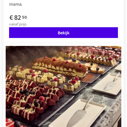
mama.
€
82
50
vanaf
prijs
Bekijk