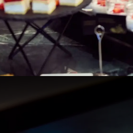
feestelijk dessertenbuffet
Prijzen
animatie voor jong en oud
Volwassenen: €69 per persoon (m.u.v. feestd
Kinderen 4 t/m 12 jaar: €35 (inclusief softdri
Kinderen t/m 3 jaar: gratis
Opgelet: brunchprijzen wijzigen vanaf 1 januari 2
Volwassenen: €72,50 p.p. (inclusief dranken)
Kinderen van 4 t.e.m. 12 jaar: €36,50 (inclus
Kinderen t.e.m. 3 jaar: gratis
Prijzen kunnen afwijken op feest- en them