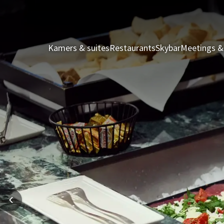
Kamers & suites
Restaurants
Skybar
Meetings &