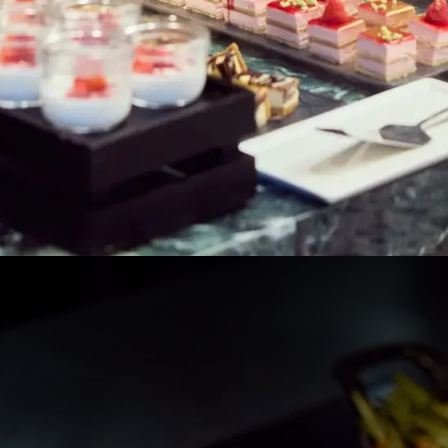
gerechten
inclusief water, frisdranken, huiswijn, bier, koffie en
thee
agen)
nks)
027
ief softdrinks, water en warme dranken)
adagen