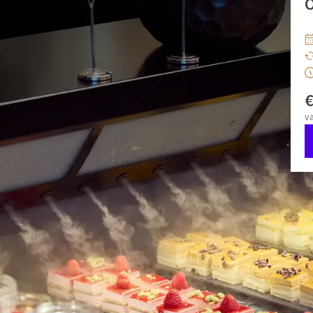
O
ch in Hotel Gent. Deze vindt plaats op geselecteerde
 Hotel Gent.
 een brunch in Hotel Gent, ideaal voor gezinnen, koppels en
gezellige sfeer.
v
zo 04 okt 2026
zo 25 okt 2026
zo 22 nov 2026
las cava of vers fruitsap. Vervolgens kunt u plaatsnemen
n verfijnde koude en warme gerechten, zoals salades,
zo 17 jan 2027
ectie van brood en viennoiserie.
zo 31 jan 2027
: bier (Stella Artois), huiswijn, frisdranken, water, koffie en
dessertbuffet, inclusief een chocoladefontein, vers fruit en
uiten.
uitgebreid buffet met verfijnde koude en warme
ie voor jong en oud. Niemand hoeft zich te vervelen!