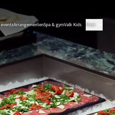
 events
Arrangementen
Spa & gym
Valk Kids
Meer
Kamer