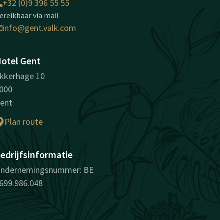
+32 (0)9 396 55 55
ereikbaar via mail
info@gent.valk.com
otel Gent
kkerhage 10
000
ent
Plan route
edrijfsinformatie
ndernemingsnummer: BE
699.986.048