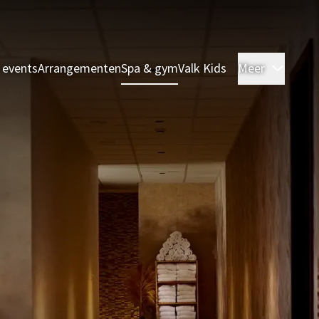
 events
Arrangementen
Spa & gym
Valk Kids
Meer
Kamer