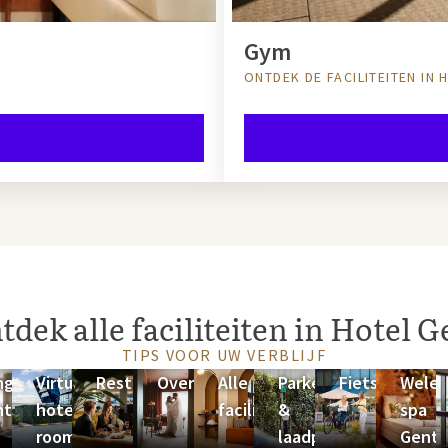
Gym
ONTDEK DE FACILITEITEN IN 
tdek alle faciliteiten in Hotel G
TIPS VOOR UW VERBLIJF
ngress
Virtual
Restaurants
Overnachten
Alle
Parkeren
Fietsverhuur
Weled
ntrum
hotel
faciliteiten
&
spa
room
laadpalen
Gent