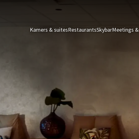
Kamers & suites
Restaurants
Skybar
Meetings &