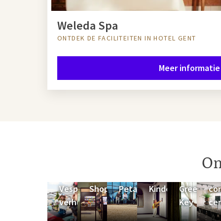
Weleda Spa
ONTDEK DE FACILITEITEN IN HOTEL GENT
Meer informatie
On
Vespa
Shop
Petanquebaan
Kinderfaciliteiten
Green
co
verhuur
Key
ce