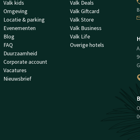
Valk kids
Valk Deals
B
Omgeving
Valk Giftcard
Locatie & parking
Valk Store
Evenementen
Valk Business
Blog
Valk Life
H
FAQ
Overige hotels
A
Duurzaamheid
9
Corporate account
G
Vacatures
Nieuwsbrief
B
O
0