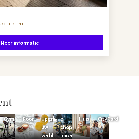
HOTEL GENT
Meer informatie
ent
a
Gym
Roomservice
Upgrade
e-
Huisdieren
CityCard
uw
choppers
verblijf
huren