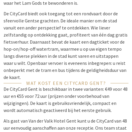
waar het Lam Gods te bewonderen is.
De CityCard biedt ook toegang tot een rondvaart door de
sfeervolle Gentse grachten. De ideale manier om de stad
vanuit een ander perspectief te ontdekken. Wie liever
zelfstandig op ontdekking gaat, profiteert van één dag gratis
fietsverhuur. Daarnaast bevat de kaart een dagticket voor de
hop-on/hop-off watertram, waarmee u op uw eigen tempo
langs diverse plekken in de stad kunt varen en uitstappen
waar u wilt. Openbaar vervoer is eveneens inbegrepen: u reist
onbeperkt met de tram en bus tijdens de geldigheidsduur van
de kaart.
WAT KOST EEN CITYCARD GENT?
De CityCard Gent is beschikbaar in twee varianten: €49 voor 48
uur en €55 voor 72 uur (prijzen onder voorbehoud van
wijzigingen). De kaart is gebruiksvriendelijk, compact en
wordt automatisch geactiveerd bij het eerste gebruik.
Als gast van Van der Valk Hotel Gent kunt u de CityCard van 48
uur eenvoudig aanschaffen aan onze receptie. Ons team staat