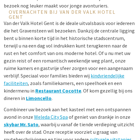
bezoek nog leuker maakt voor jonge avonturiers.
OVERNACHTEN BIJ VAN DER VALK HOTEL
GENT
Van der Valk Hotel Gent is de ideale uitvalsbasis voor iedereen
die het Gravensteen wil bezoeken. Dankzij de centrale ligging
bent u binnen korte tijd in het historische stadscentrum,
terwijl u na een dag vol indrukken kunt terugkeren naar de
rust en het comfort van ons moderne hotel. Of u nu met uw
gezin reist of een romantisch weekendje weg plant, onze
ruime kamers en gastvrije sfeer zorgen voor een aangenaam
verblijf. Speciaal voor families bieden wij
kindvriendelijke
faciliteiten
, zoals familiekamers, een speelhoek en een
kindermenu in
Restaurant Cocotte
. Of kom gezellig bij ons
dineren in
Limoncello
.
Combineer uw bezoek aan het kasteel met een ontspannen
avond in onze
Weleda City Spa
of geniet van drankje in onze
skybar Mr. Sato
, waarbij u vanaf de tiende verdieping uitzicht
heeft over de stad. Onze receptie voorziet u graag van
routebeschrijvingen en tips voor andere
culturele uitstapjes