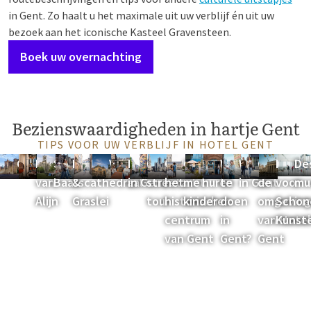
in Gent. Zo haalt u het maximale uit uw verblijf én uit uw
bezoek aan het iconische Kasteel Gravensteen.
Boek uw overnachting
Bezienswaardigheden in hartje Gent
TIPS VOOR UW VERBLIJF IN HOTEL GENT
Gravensteen
Huis
Sint-
Korenlei
Patershol
Vrijdagmarkt
Boottrip
Culturele
Ontdek
Gent
Fietsen
Wat
Winkelen
Ontdek
Muse
De
van
Baafscathedraal
&
in Gent
streetart
het
met
huren
te
in Gent
de
voor
mu
Alijn
Graslei
tour
historisch
kinderen
doen
omgeving
Schon
centrum
in
van Hotel
Kunst
van Gent
Gent?
Gent