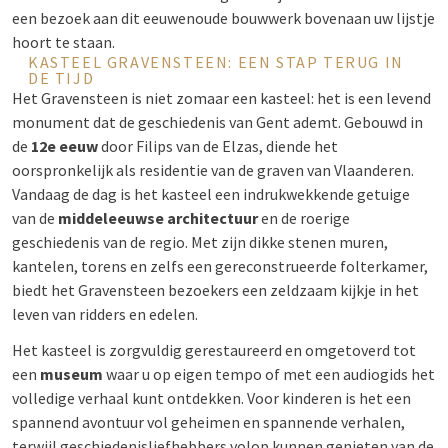
een bezoek aan dit eeuwenoude bouwwerk bovenaan uw lijstje
hoort te staan.
KASTEEL GRAVENSTEEN: EEN STAP TERUG IN
DE TIJD
Het Gravensteen is niet zomaar een kasteel: het is een levend
monument dat de geschiedenis van Gent ademt. Gebouwd in
de
12e eeuw
door Filips van de Elzas, diende het
oorspronkelijk als residentie van de graven van Vlaanderen.
Vandaag de dag is het kasteel een indrukwekkende getuige
van de
middeleeuwse architectuur
en de roerige
geschiedenis van de regio. Met zijn dikke stenen muren,
kantelen, torens en zelfs een gereconstrueerde folterkamer,
biedt het Gravensteen bezoekers een zeldzaam kijkje in het
leven van ridders en edelen.
Het kasteel is zorgvuldig gerestaureerd en omgetoverd tot
een
museum
waar u op eigen tempo of met een audiogids het
volledige verhaal kunt ontdekken. Voor kinderen is het een
spannend avontuur vol geheimen en spannende verhalen,
terwijl geschiedenisliefhebbers volop kunnen genieten van de