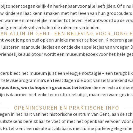
ijzonder toegankelijk én herkenbaar voor alle leeftijden. Of u nu
uw kinderen laat kennismaken met het leven van hun grootouders –
en warme en menselijke manier tot leven. Het antwoord op de vr
dig: een plek vol verhalen die raken en verbinden.
VAN ALIJN IN GENT: EEN BELEVING VOOR JONG 
Gent weet jong en oud op een unieke manier te boeien. Kinderen g
, luisteren naar oude liedjes en ontdekken spelletjes van vroeger. 
riendelijke audiotour wordt een museumbezoek voor het hele ge
ders biedt het museum juist een vleugje nostalgie – een terugblik
televisieprogramma’s en feestdagen die ooit vanzelfsprekend war
exposities
,
workshops
en
gezinsactiviteiten
die een extra dimen
jn is daarmee niet enkel een cultureel uitje, maar een ware gezinsa
.
OPENINGSUREN EN PRAKTISCHE INFO
elegen in het hart van het historische centrum van Gent, aan de sch
itstekend bereikbaar te voet of met het openbaar vervoer. Voor
lk Hotel Gent een ideale uitvalsbasis met ruime parkeergelegenhe