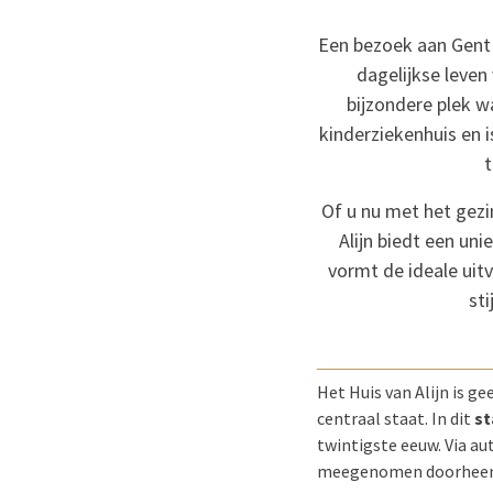
Een bezoek aan Gent 
dagelijkse leven
bijzondere plek w
kinderziekenhuis en 
t
Of u nu met het gezi
Alijn biedt een un
vormt de ideale uit
st
Het Huis van Alijn is g
centraal staat. In dit
s
twintigste eeuw. Via a
meegenomen doorheen th