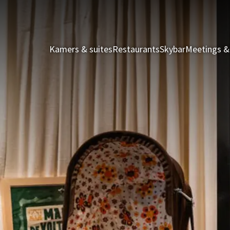
Kamers & suites
Restaurants
Skybar
Meetings &