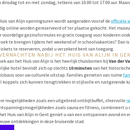
n
dinsdag tot en met zondag
, telkens van
10.00 tot 17.00 uur
. Maan
Huis van Alijn openingsuren wordt aangeraden vooraf de
officiële 
ig online worden gereserveerd of ter plaatse gekocht. Het museu
 voordelige gezinsformules en gratis toegang voor kinderen onder
zoek te brengen tijdens het weekend of in schoolvakanties? Dan 
 tickets te reserveren, zodat u verzekerd bent van toegang.
VERNACHTEN NABIJ HET HUIS VAN ALIJN IN GE
ek aan het Huis van Alijn is het heerlijk thuiskomen bij
Van der V
lijke hotel bevindt zich op slechts
10 minuten
van het historisch
alsbasis voor uw culturele uitstap. Families genieten van ruime
fam
jl koppels zich kunnen terugtrekken in stijlvolle en rustgevende 
ire mogelijkheden zoals een uitgebreid ontbijtbuffet, sfeervolle
r
ntspanningsmogelijkheden zoals sauna en fitness, combineert u 
 het Huis van Alijn in Gent geniet u van een ontspannen avond en 
ieuwe ontdekkingen in deze bruisende stad.