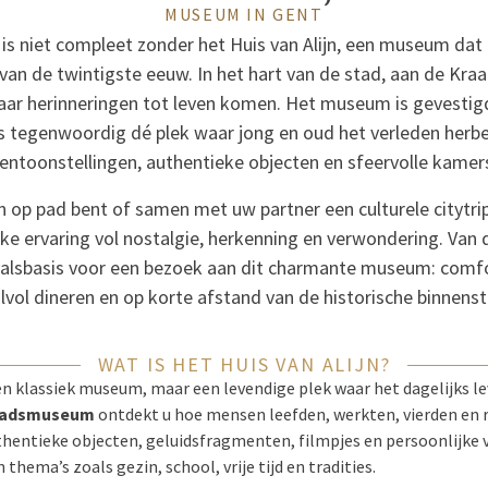
MUSEUM IN GENT
is niet compleet zonder het Huis van Alijn, een museum da
 van de twintigste eeuw. In het hart van de stad, aan de Kraan
aar herinneringen tot leven komen. Het museum is gevestig
is tegenwoordig dé plek waar jong en oud het verleden herbel
entoonstellingen, authentieke objecten en sfeervolle kamer
n op pad bent of samen met uw partner een culturele citytri
ieke ervaring vol nostalgie, herkenning en verwondering. Van 
valsbasis voor een bezoek aan dit charmante museum: comf
ijlvol dineren en op korte afstand van de historische binnenst
WAT IS HET HUIS VAN ALIJN?
een klassiek museum, maar een levendige plek waar het dagelijks l
tadsmuseum
ontdekt u hoe mensen leefden, werkten, vierden en 
uthentieke objecten, geluidsfragmenten, filmpjes en persoonlijke 
ema’s zoals gezin, school, vrije tijd en tradities.