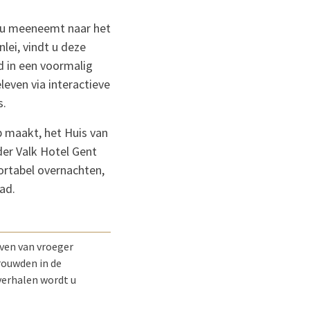
t u meeneemt naar het
lei, vindt u deze
d in een voormalig
even via interactieve
s.
p maakt, het Huis van
der Valk Hotel Gent
ortabel overnachten,
ad.
even van vroeger
rouwden in de
verhalen wordt u