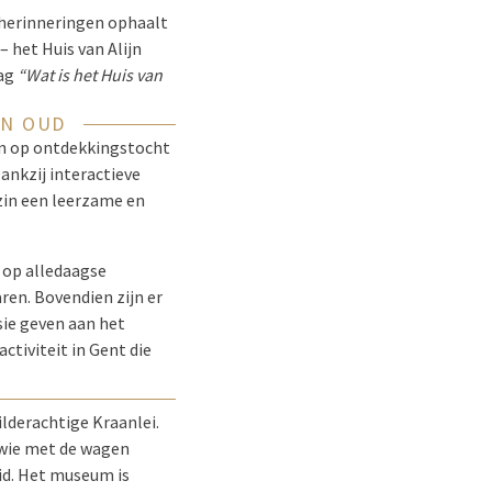
 herinneringen ophaalt
 het Huis van Alijn
aag
“Wat is het Huis van
EN OUD
aan op ontdekkingstocht
Dankzij interactieve
zin een leerzame en
 op alledaagse
en. Bovendien zijn er
sie geven aan het
ctiviteit in Gent die
ilderachtige Kraanlei.
 wie met de wagen
id. Het museum is