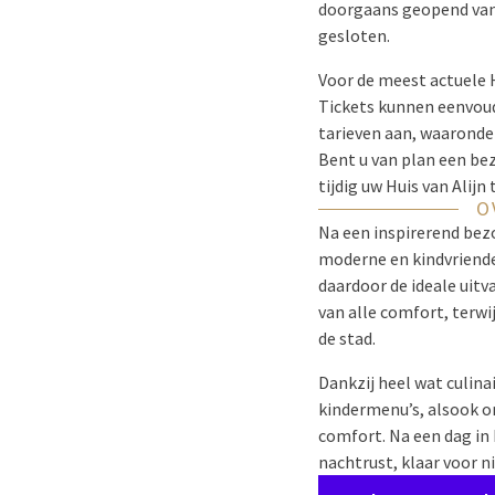
doorgaans geopend va
gesloten.
Voor de meest actuele 
Tickets kunnen eenvoud
tarieven aan, waaronder
Bent u van plan een be
tijdig uw Huis van Alijn
O
Na een inspirerend bezo
moderne en kindvriende
daardoor de ideale uitv
van alle comfort, terwi
de stad.
Dankzij heel wat culina
kindermenu’s, alsook o
comfort. Na een dag in
nachtrust, klaar voor n