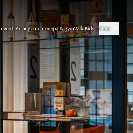
 events
Arrangementen
Spa & gym
Valk Kids
Meer
Kamer