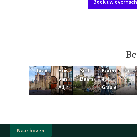
Boek uw overnach
Be
Gravensteen
Huis
Sint-
Korenlei
Pater
van
Baafscathedraal
&
Alijn
Graslei
Naar boven