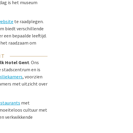
dag is het museum
website
te raadplegen.
m biedt verschillende
 een bepaalde leeftijd.
is het raadzaam om
NT
alk Hotel Gent
. Ons
e stadscentrum en is
iliekamers
, voorzien
kamers met uitzicht over
estaurants
met
moeiteloos cultuur met
een verkwikkende