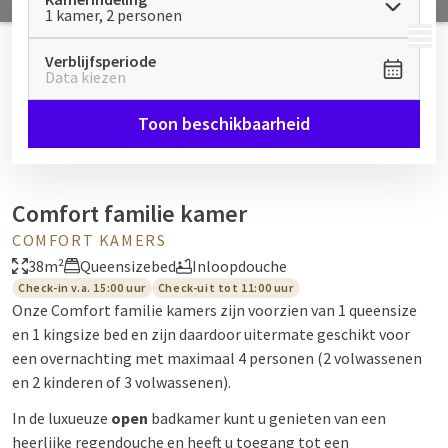
1 kamer, 2 personen
MENU
Verblijfsperiode
Data kiezen
Toon beschikbaarheid
Comfort familie kamer
COMFORT KAMERS
38m²
Queensizebed
Inloopdouche
Check-in v.a. 15:00 uur
Check-uit tot 11:00 uur
Onze Comfort familie kamers zijn voorzien van 1 queensize
en 1 kingsize bed en zijn daardoor uitermate geschikt voor
een overnachting met maximaal 4 personen (2 volwassenen
en 2 kinderen of 3 volwassenen).
In de luxueuze
open
badkamer kunt u genieten van een
heerlijke regendouche en heeft u toegang tot een