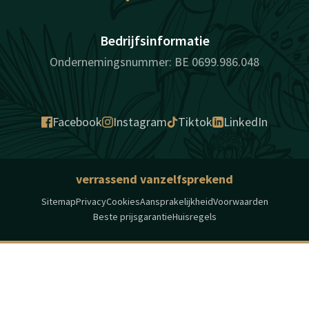
Bedrijfsinformatie
Ondernemingsnummer: BE 0699.986.048
Facebook
Instagram
Tiktok
LinkedIn
verrassend vanzelfsprekend
Sitemap
Privacy
Cookies
Aansprakelijkheid
Voorwaarden
Beste prijsgarantie
Huisregels