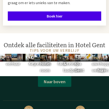
graag om er iets unieks van te maken.
Boek hier
Ontdek alle faciliteiten in Hotel Gent
TIPS VOOR UW VERBLIJF
Vespa
Shop
Petanquebaan
Kinderfaciliteiten
Green
congress
Virtual
Restaurants
Overnachten
Alle
Parkeren
Fietsverhuur
Weleda
Gym
Roomservic
Upgrade
e-
Hu
verhuur
Key
centrum
hotel
faciliteiten
&
spa
uw
chopp
room
laadpalen
Gent
verblijf
huren
Naar boven