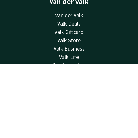
Van der Valk
Van der Valk
Valk Deals
Valk Giftcard
Valk Store
Valk Business
Valk Life
Overige hotels
Contact
Contact
Account
NL
24u bereikbaar - lokaal tarief
Boek nu
+32 (0)9 396 55 55
Bereikbaar via mail
info@gent.valk.com
Hotel Gent