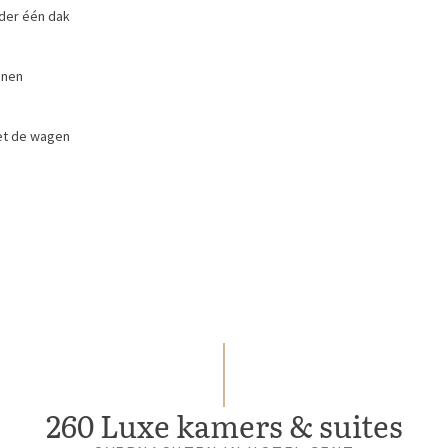
nder één dak
onen
et de wagen
260 Luxe kamers & suites