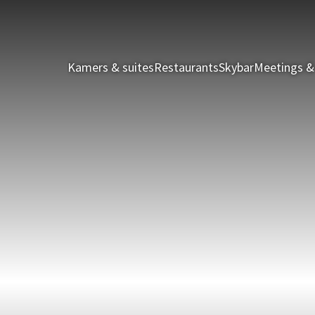
Kamers & suites
Restaurants
Skybar
Meetings &