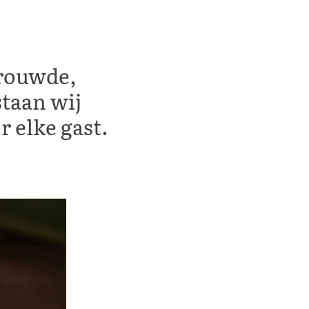
trouwde,
staan wij
 elke gast.