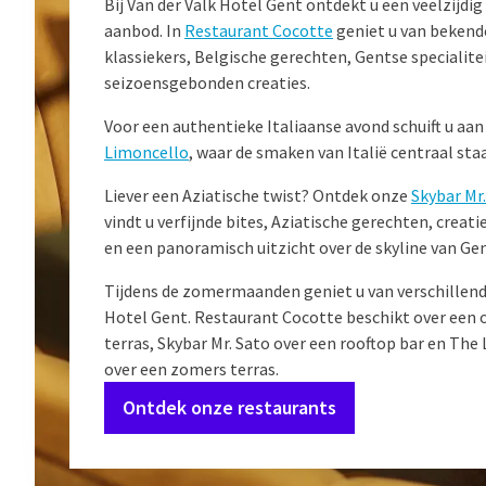
Bij Van der Valk Hotel Gent ontdekt u een veelzijdig 
aanbod. In
Restaurant Cocotte
geniet u van bekende
klassiekers, Belgische gerechten, Gentse specialite
seizoensgebonden creaties.
Voor een authentieke Italiaanse avond schuift u aan
Limoncello
, waar de smaken van Italië centraal sta
Liever een Aziatische twist? Ontdek onze
Skybar Mr
vindt u verfijnde bites, Aziatische gerechten, creati
en een panoramisch uitzicht over de skyline van Gen
Tijdens de zomermaanden geniet u van verschillend
Hotel Gent. Restaurant Cocotte beschikt over een 
terras, Skybar Mr. Sato over een rooftop bar en The
over een zomers terras.
Ontdek onze restaurants