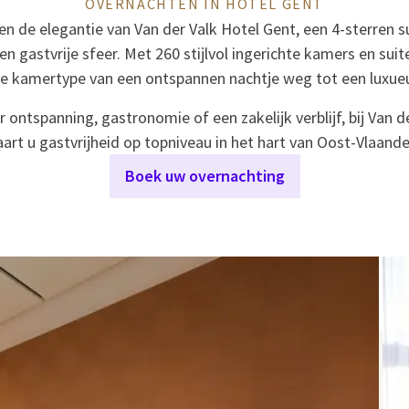
OVERNACHTEN IN HOTEL GENT
n de elegantie van Van der Valk Hotel Gent, een 4-sterren s
n gastvrije sfeer. Met 260 stijlvol ingerichte kamers en suit
cte kamertype van een ontspannen nachtje weg tot een luxue
 ontspanning, gastronomie of een zakelijk verblijf, bij Van d
aart u gastvrijheid op topniveau in het hart van Oost-Vlaande
Boek uw overnachting