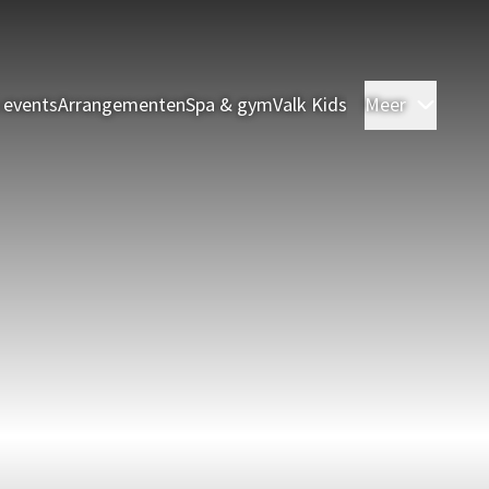
 events
Arrangementen
Spa & gym
Valk Kids
Meer
Kamer