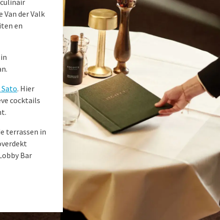
culinair
 Van der Valk
iten en
 in
an.
. Sato
. Hier
eve cocktails
t.
e terrassen in
overdekt
 Lobby Bar