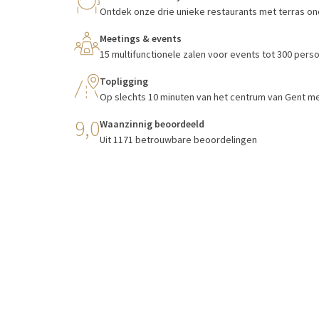
Ontdek onze drie unieke restaurants met terras o
Meetings & events
15 multifunctionele zalen voor events tot 300 pers
Topligging
Op slechts 10 minuten van het centrum van Gent m
9,0
Waanzinnig beoordeeld
Uit 1171 betrouwbare beoordelingen