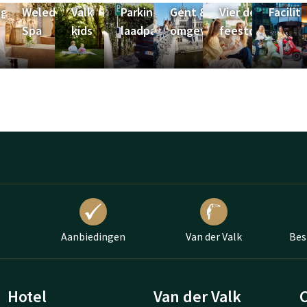
ngementen
Weleda
Valk
Parking &
Gent &
Vier de
Facilit
Spa
kids
laadpalen
omgeving
feestdagen
Aanbiedingen
Van der Valk
Bes
Hotel
Van der Valk