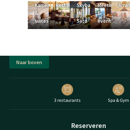
Kamers
Restaurants
Skybar
Meeting
Arra
&
Mr.
&
suites
Sato
events
Naar boven
3 restaurants
Spa & Gym
Reserveren