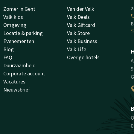
Zomer in Gent
Van der Valk
2
Valk kids
Valk Deals
B
Omgeving
Valk Giftcard
Locatie & parking
Valk Store
Evenementen
Valk Business
Blog
Valk Life
H
FAQ
Overige hotels
A
Duurzaamheid
9
Corporate account
G
Vacatures
Nieuwsbrief
B
O
0