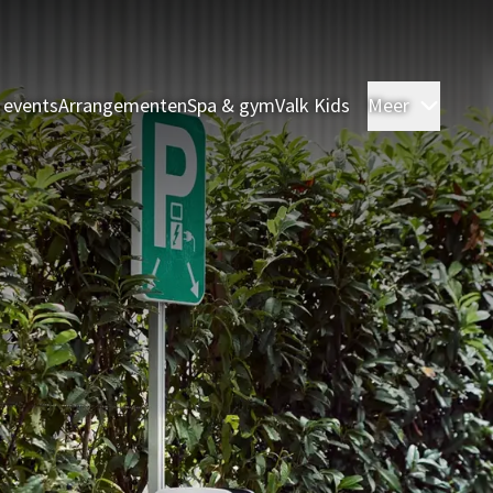
 events
Arrangementen
Spa & gym
Valk Kids
Meer
Kamer