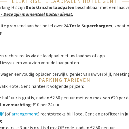
ELEKTRISCHE LAADPALEN HOTEL GENT
rking H2 zijn
8 elektrische laadpalen
beschikbaar met een laadv
-
Deze zijn momenteel buiten dienst.
site grenzend aan het hotel over
24 Tesla Superchargers
, zodat 
g.
en rechtstreeks via de laadpaal met uw laadpas of app.
atiesysteem voorzien voor de laadpunten.
 wagen eenvoudig opladen terwijl u geniet van uw verblijf, meetin
PARKING TARIEVEN
Valk Hotel Gent hanteert volgende prijzen:
e half uur is gratis, nadien €2.50 per uur met een max. van €20 per 
t
overnachting
: €10 per 24 uur
jf
(of
arrangement
) rechtstreeks bij Hotel Gent en profiteer in
ju
g
.
en
: eerste 3 uur is gratis d.m.v. QR code, nadien €2.50 per uur