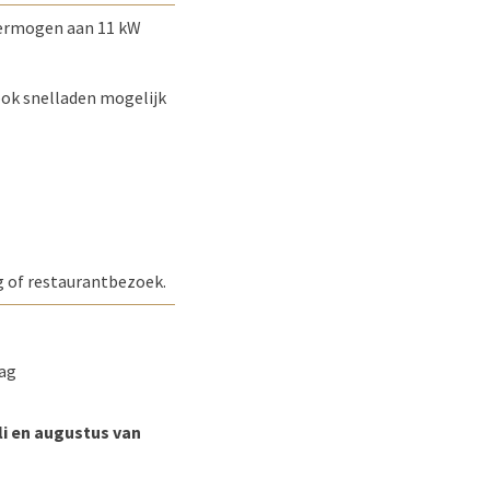
ermogen aan 11 kW
ook snelladen mogelijk
g of restaurantbezoek.
dag
li en augustus van