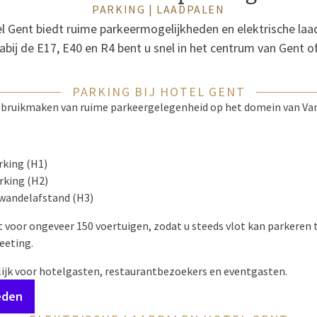
PARKING | LAADPALEN
l Gent biedt ruime parkeermogelijkheden en elektrische laa
abij de E17, E40 en R4 bent u snel in het centrum van Gent of
PARKING BIJ HOTEL GENT
bruikmaken van ruime parkeergelegenheid op het domein van Van 
king (H1)
rking (H2)
 wandelafstand (H3)
it voor ongeveer 150 voertuigen, zodat u steeds vlot kan parkeren t
eeting.
lijk voor hotelgasten, restaurantbezoekers en eventgasten.
eden