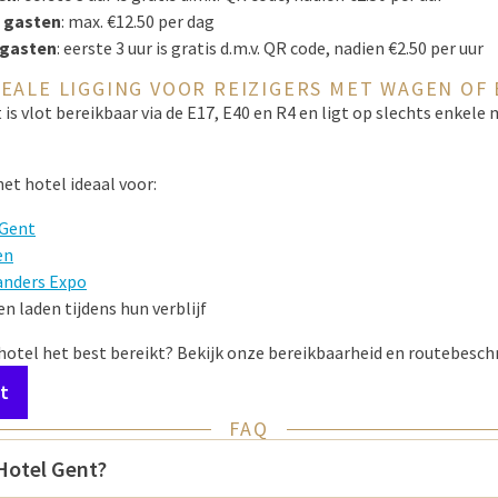
 gasten
: max. €12.50 per dag
 gasten
: eerste 3 uur is gratis d.m.v. QR code, nadien €2.50 per uur
DEALE LIGGING VOOR REIZIGERS MET WAGEN OF 
 is vlot bereikbaar via de E17, E40 en R4 en ligt op slechts enkele
het hotel ideaal voor:
 Gent
en
anders Expo
len laden tijdens hun verblijf
hotel het best bereikt? Bekijk onze bereikbaarheid en routebeschr
t
FAQ
 Hotel Gent?