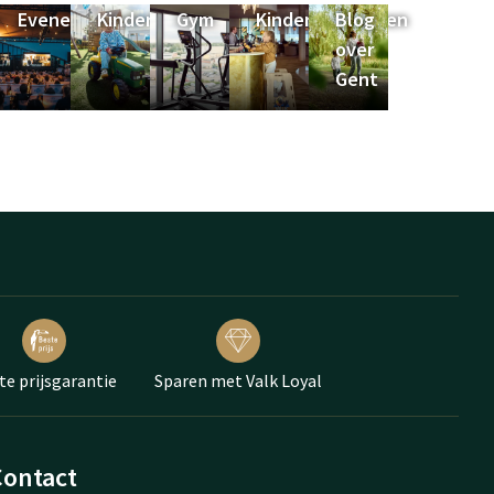
eiten
Evenementen
Kinderhoek
Gym
Kinderfaciliteiten
Blog
over
Gent
te prijsgarantie
Sparen met Valk Loyal
Contact