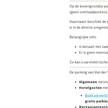
Op de bovengrondse pa
(geen snellaadpunten).
Daarnaast beschikt de 
is in de directe omgevin
Belangrijke info:
U betaalt het lad
Er is geen reserv
Zo kan u uw elektrische
De parking van Van der 
Algemeen
: eerst
Hotelgasten
mé
Boek uw verbli
gratis parkin
Restaurantgast