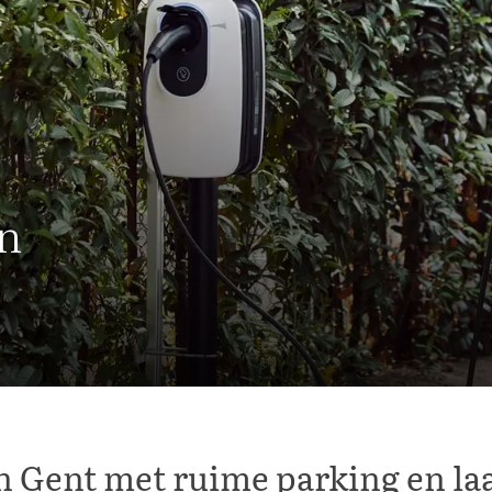
en
n Gent met ruime parking en l