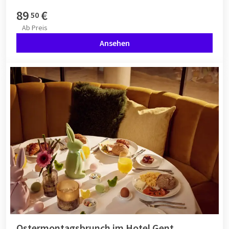
89
€
50
Ab
Preis
Ansehen
Ostermontagsbrunch im Hotel Gent