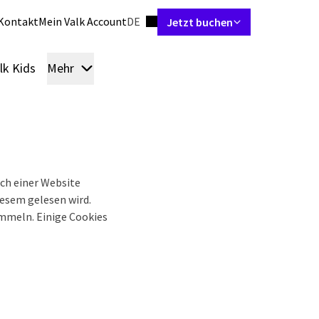
Sprache einstellen
Kontakt
Mein Valk Account
DE
Jetzt buchen
lk Kids
Mehr
Zimmer & Suiten
Restaurants
Skybar
Bespr
uch einer Website
iesem gelesen wird.
ammeln. Einige Cookies