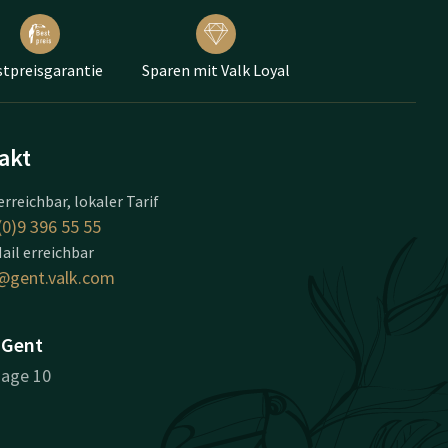
tpreisgarantie
Sparen mit Valk Loyal
akt
erreichbar, lokaler Tarif
(0)9 396 55 55
ail erreichbar
@gent.valk.com
 Gent
age 10