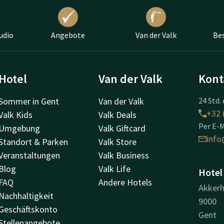
udio
Angebote
Van der Valk
Bes
Hotel
Van der Valk
Kont
Sommer in Gent
Van der Valk
24 Std. 
+32 
Valk Kids
Valk Deals
Per E-M
Umgebung
Valk Giftcard
info
Standort & Parken
Valk Store
Veranstaltungen
Valk Business
Blog
Valk Life
Hotel
FAQ
Andere Hotels
Akkerh
Nachhaltigkeit
9000
Geschäftskonto
Gent
Stellenangebote