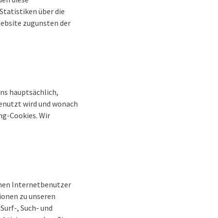
tatistiken über die
Website zugunsten der
ns hauptsächlich,
genutzt wird und wonach
ng-Cookies. Wir
inen Internetbenutzer
ionen zu unseren
Surf-, Such- und