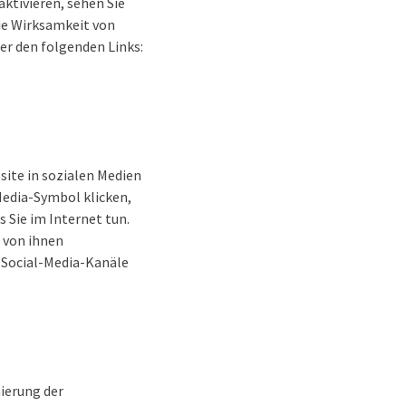
ktivieren, sehen Sie
die Wirksamkeit von
er den folgenden Links:
site in sozialen Medien
Media-Symbol klicken,
 Sie im Internet tun.
e von ihnen
 Social-Media-Kanäle
mierung der