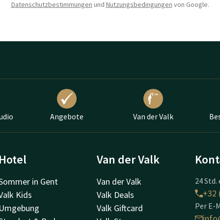
Datenschutzbestimmungen
und
Nutzungsbedingungen
von Google.
udio
Angebote
Van der Valk
Bes
Hotel
Van der Valk
Kont
Sommer in Gent
Van der Valk
24 Std. 
+32 
Valk Kids
Valk Deals
Per E-M
Umgebung
Valk Giftcard
info