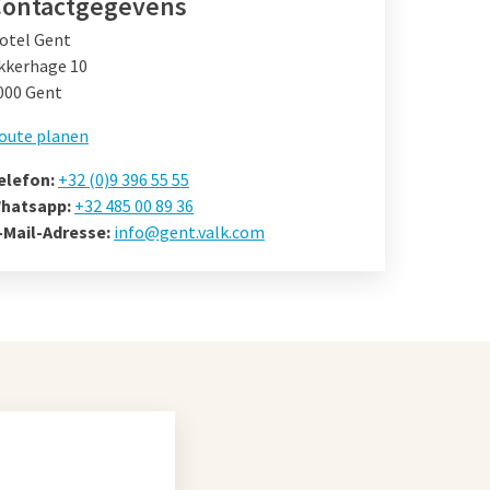
Contactgegevens
otel Gent
kkerhage 10
000 Gent
oute planen
elefon:
+32 (0)9 396 55 55
hatsapp:
+32 485 00 89 36
-Mail-Adresse:
info@gent.valk.com