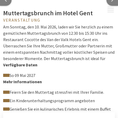
MENÜ
Muttertagsbrunch im Hotel Gent
VERANSTALTUNG
Am Sonntag, den 10. Mai 2026, laden wir Sie herzlich zu einem
gemütlichen Muttertagsbrunch von 12:30 bis 15:30 Uhr ins
Restaurant Cocotte des Van der Valk Hotels Gent ein.
Überraschen Sie Ihre Mutter, Großmutter oder Partnerin mit
einem entspannten Nachmittag voller köstlicher Speisen und
besonderer Momente. Der Muttertagsbrunch ist ideal für
Familien und Freunde, die gemeinsam gutes Essen in
Verfügbare Daten
stilvollem und gemütlichem Ambiente genießen möchten.
So 09 Mai 2027
Mehr Informationen
Was erwartet Sie?
Feiern Sie den Muttertag stressfrei mit Ihrer Familie.
Ein Kinderunterhaltungsprogramm angeboten
Zur Begrüßung servieren wir Ihnen ein festliches Glas Cava
oder einen erfrischenden Fruchtsaft. Anschließend können Sie
Genießen Sie ein kulinarisches Erlebnis mit einem Buffet
unser reichhaltiges Brunchbuffet mit einer vielfältigen