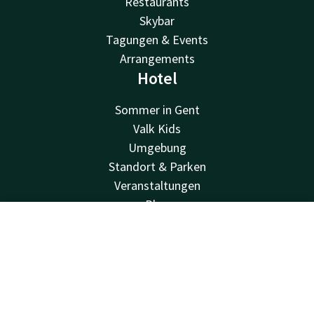
Restaurants
Skybar
Tagungen & Events
Arrangements
Hotel
Sommer in Gent
Valk Kids
Umgebung
Standort & Parken
Veranstaltungen
Blog
FAQ
Kontakt
Account
DE
Nachhaltigkeit
Geschäftskonto
Jetzt buchen
Stellenangebote
Newsletter