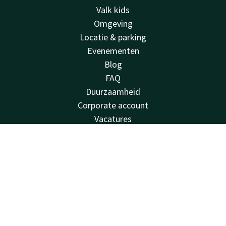
Valk kids
Omgeving
Locatie & parking
Evenementen
Blog
FAQ
Duurzaamheid
Corporate account
Vacatures
Nieuwsbrief
Van der Valk
Contact
Account
NL
Van der Valk
Boek nu
Valk Deals
Valk Giftcard
Valk Store
Valk Business