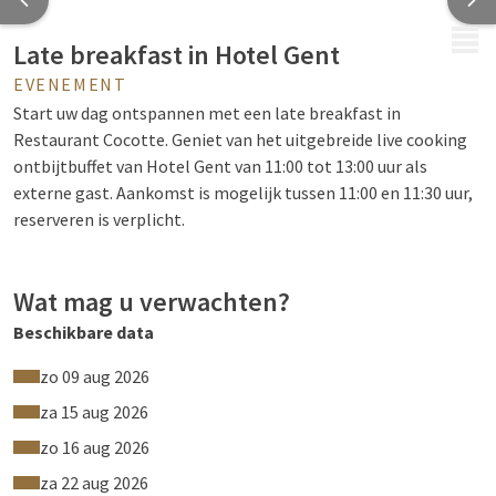
MENU
Late breakfast in Hotel Gent
EVENEMENT
Start uw dag ontspannen met een late breakfast in
Restaurant Cocotte. Geniet van het uitgebreide live cooking
ontbijtbuffet van Hotel Gent van 11:00 tot 13:00 uur als
externe gast. Aankomst is mogelijk tussen 11:00 en 11:30 uur,
reserveren is verplicht.
Wat mag u verwachten?
Beschikbare data
Een uitgebreid ontbijtbuffet blijft beschikbaar tot 13:00 uur. U
kan vers afgebakken brood, heerlijke vlees- en kaassoorten,
zo 09 aug 2026
klassieke Engelse ontbijtgerechten en frisse fruitsalades
za 15 aug 2026
verwachten. Daarbij serveren we koffie, thee, melk, verse
zo 16 aug 2026
sappen en smoothies. Voor een feestelijk begin staat er een
glaasje cava voor u klaar.
za 22 aug 2026