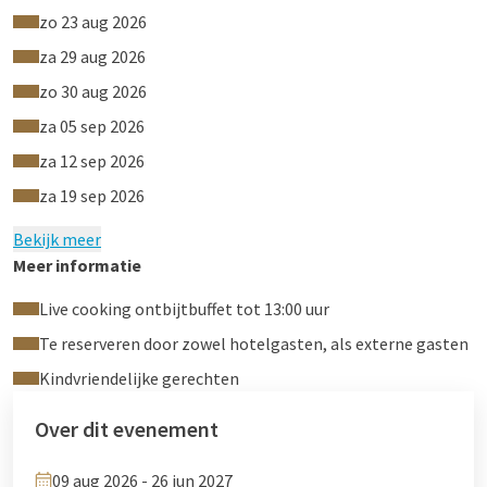
Of u nu zin heeft in een traditioneel ontbijt of iets gezonds
zo 23 aug 2026
van het superfood assortiment, ons buffet biedt voor ieder
za 29 aug 2026
wat wils.
zo 30 aug 2026
za 05 sep 2026
Prijzen
za 12 sep 2026
za 19 sep 2026
Kinderen t/m 3 jaar: gratis
Kinderen van 4 t/m 12 jaar: €13
Bekijk meer
Volwassenen & kinderen ouder dan 12: €32,50
Meer informatie
Live cooking ontbijtbuffet tot 13:00 uur
Te reserveren door zowel hotelgasten, als externe gasten
Kindvriendelijke gerechten
Over dit evenement
09 aug 2026 - 26 jun 2027