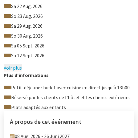
vous attend.
Sa 22 Aug. 2026
Que vous ayez envie d'un petit-déjeuner traditionnel ou d'un
So 23 Aug. 2026
repas sain parmi notre sélection de super-aliments, notre
Sa 29 Aug. 2026
buffet saura satisfaire toutes les envies.
So 30 Aug. 2026
Sa 05 Sept. 2026
Tarifs
Sa 12 Sept. 2026
Enfants jusqu'à 3 ans : gratuit
Enfants de 4 à 12 ans : 13 €
Voir plus
Adultes et enfants de plus de 12 ans : 32,50 €
Plus d'informations
Petit-déjeuner buffet avec cuisine en direct jusqu'à 13h00
Réservé par les clients de l'hôtel et les clients extérieurs
Plats adaptés aux enfants
À propos de cet événement
08 Aug. 2026 - 26 Juni 2027