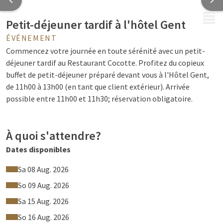
MENU
Petit-déjeuner tardif à l'hôtel Gent
ÉVÉNEMENT
Commencez votre journée en toute sérénité avec un petit-
déjeuner tardif au Restaurant Cocotte. Profitez du copieux
buffet de petit-déjeuner préparé devant vous à l'Hôtel Gent,
de 11h00 à 13h00 (en tant que client extérieur). Arrivée
possible entre 11h00 et 11h30; réservation obligatoire.
À quoi s'attendre?
Dates disponibles
Un buffet de petit-déjeuner complet est servi jusqu'à 13h00.
Vous y trouverez du pain frais, de la charcuterie et des
Sa 08 Aug. 2026
fromages savoureux, des plats classiques du petit-déjeuner
So 09 Aug. 2026
anglais et des salades de fruits frais. Nous proposons
Sa 15 Aug. 2026
également du café, du thé, du lait, des jus de fruits frais et des
smoothies. Pour un début de journée festif, une coupe de Cava
So 16 Aug. 2026