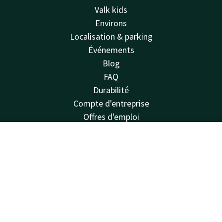
Valk kids
Environs
Localisation & parking
Événements
Blog
FAQ
Durabilité
Compte d'entreprise
Offres d'emploi
Lettre d'information
Van der Valk
Contact
Compte
FR
Van der Valk
Réserver
Valk Deals
Valk Giftcard
Valk Store
Valk Business