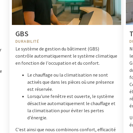
GBS
T
DURABILITÉ
D
Le système de gestion du bâtiment (GBS)
N
r
contrôle automatiquement le système climatique
l
en fonction de l'occupation et du confort.
G
d
ée
Le chauffage ou la climatisation ne sont
f
activés que dans les pièces où une présence
C
est réservée.
é
Lorsqu'une fenêtre est ouverte, le système
r
désactive automatiquement le chauffage et
é
la climatisation pour éviter les pertes
d'énergie.
U
é
C'est ainsi que nous combinons confort, efficacité