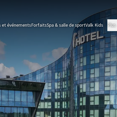
s et événements
Forfaits
Spa & salle de sport
Valk Kids
Plus