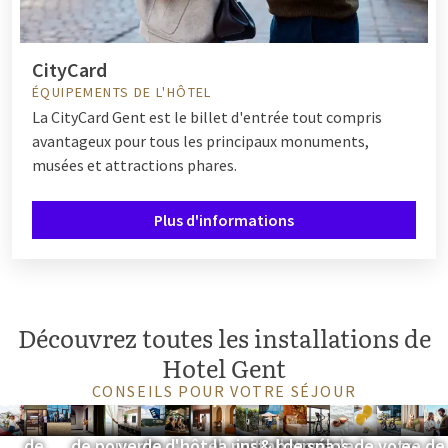
CityCard
ÉQUIPEMENTS DE L'HÔTEL
La CityCard Gent est le billet d'entrée tout compris
avantageux pour tous les principaux monuments,
musées et attractions phares.
Plus d'informations
Découvrez toutes les installations de
Hotel Gent
CONSEILS POUR VOTRE SÉJOUR
Location
Magasin
Terrain
Installations
Clé
centre
Chambre
Restaurants
Passer
Toutes les
Stationnement
Location
Weleda
Gym
Service
Améliore
louer
An
de
de
pour
verte
de
d'hôtel
la nuit
installations
& bornes de
de vélos
spa
de
votre
e-
de