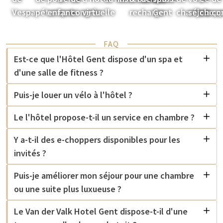
Vespa
pétanque
enfants
congrès
virtuelle
recharge
Gent
chambre
séjour
chopp
co
FAQ
Est-ce que l'Hôtel Gent dispose d'un spa et
d'une salle de fitness ?
Puis-je louer un vélo à l'hôtel ?
Le l'hôtel propose-t-il un service en chambre ?
Y a-t-il des e-choppers disponibles pour les
invités ?
Puis-je améliorer mon séjour pour une chambre
ou une suite plus luxueuse ?
Le Van der Valk Hotel Gent dispose-t-il d'une