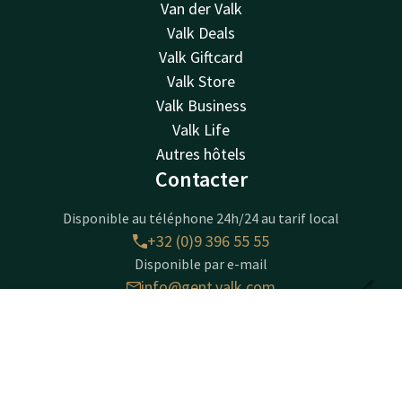
Van der Valk
Valk Deals
Valk Giftcard
Valk Store
Valk Business
Valk Life
Autres hôtels
Contacter
Disponible au téléphone 24h/24 au tarif local
+32 (0)9 396 55 55
Disponible par e-mail
info@gent.valk.com
Contact
Compte
F
Hotel Gent
Réserver
Akkerhage 10
9000