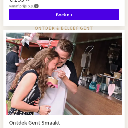
vanaf
prijs p.p.
Boek nu
ONTDEK & BELEEF GENT
Ontdek Gent Smaakt