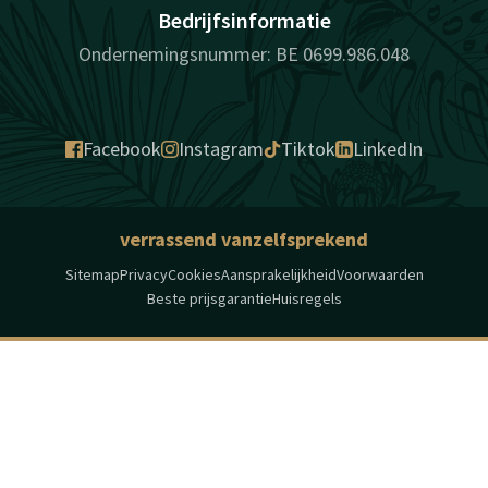
Bedrijfsinformatie
Ondernemingsnummer: BE 0699.986.048
Facebook
Instagram
Tiktok
LinkedIn
verrassend vanzelfsprekend
Sitemap
Privacy
Cookies
Aansprakelijkheid
Voorwaarden
Beste prijsgarantie
Huisregels