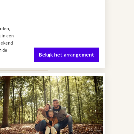
rden,
 in een
weekend
n de
Bekijk het arrangement