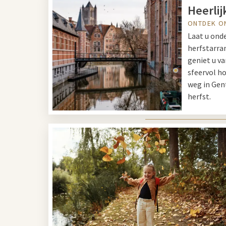
Heerli
ONTDEK O
Laat u ond
herfstarra
geniet u v
sfeervol h
weg in Gent
herfst.