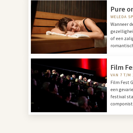
Pure o
WELEDA S
Wanneer de 
gezellighe
of een zal
romantisch
Film Fe
VAN 7 T/M
Film Fest G
een gevari
festival s
componiste