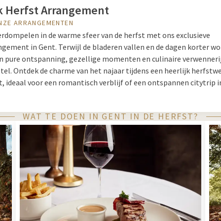
jk Herfst Arrangement
NZE ARRANGEMENTEN
erdompelen in de warme sfeer van de herfst met ons exclusieve
ngement in Gent. Terwijl de bladeren vallen en de dagen korter wo
an pure ontspanning, gezellige momenten en culinaire verwennerij
otel. Ontdek de charme van het najaar tijdens een heerlijk herfst
, ideaal voor een romantisch verblijf of een ontspannen citytrip i
WAT TE DOEN IN GENT IN DE HERFST?