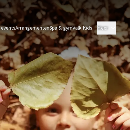
 events
Arrangementen
Spa & gym
Valk Kids
Meer
Kamer