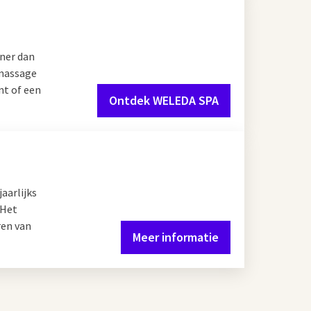
jner dan
 massage
t of een
Ontdek WELEDA SPA
aarlijks
 Het
ren van
Meer informatie