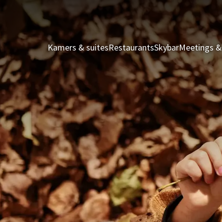
Kamers & suites
Restaurants
Skybar
Meetings &