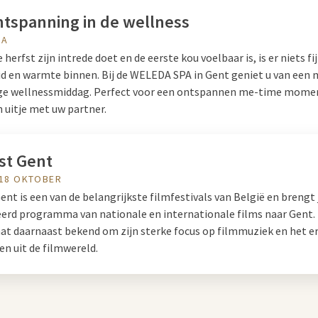
ntspanning in de wellness
PA
herfst zijn intrede doet en de eerste kou voelbaar is, is er niets fi
id en warmte binnen. Bij de WELEDA SPA in Gent geniet u van een
ige wellnessmiddag. Perfect voor een ontspannen me-time momen
 uitje met uw partner.
st Gent
 18 OKTOBER
ent is een van de belangrijkste filmfestivals van België en brengt j
eerd programma van nationale en internationale films naar Gent.
taat daarnaast bekend om zijn sterke focus op filmmuziek en het e
n uit de filmwereld.