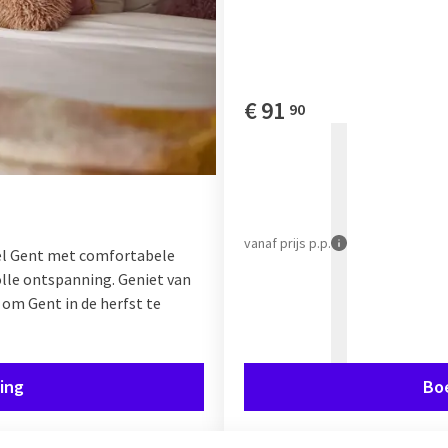
€
91
90
vanaf
prijs p.p.
tel Gent met comfortabele
le ontspanning. Geniet van
 om Gent in de herfst te
ing
Bo