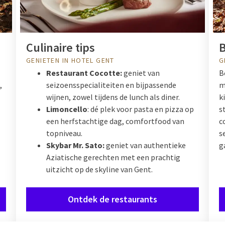
Culinaire tips
B
GENIETEN IN HOTEL GENT
G
Restaurant Cocotte:
geniet van
B
,
seizoensspecialiteiten en bijpassende
m
wijnen, zowel tijdens de lunch als diner.
k
Limoncello
: dé plek voor pasta en pizza op
s
een herfstachtige dag, comfortfood van
c
topniveau.
s
Skybar Mr. Sato:
geniet van authentieke
g
Aziatische gerechten met een prachtig
uitzicht op de skyline van Gent.
Ontdek de restaurants