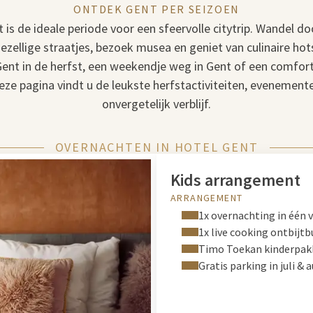
ONTDEK GENT PER SEIZOEN
t is de ideale periode voor een sfeervolle citytrip. Wandel do
ezellige straatjes, bezoek musea en geniet van culinaire hot
Gent in de herfst, een weekendje weg in Gent of een comforta
eze pagina vindt u de leukste herfstactiviteiten, evenement
onvergetelijk verblijf.
OVERNACHTEN IN HOTEL GENT
Kids arrangement
ARRANGEMENT
1x overnachting in één 
1x live cooking ontbijtb
Timo Toekan kinderpak
Gratis parking in juli & 