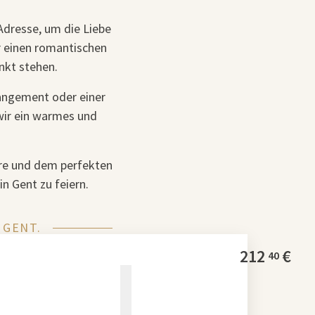
 Adresse, um die Liebe
ür einen romantischen
nkt stehen.
angement oder einer
wir ein warmes und
äre und dem perfekten
n Gent zu feiern.
 GENT.
212
€
40