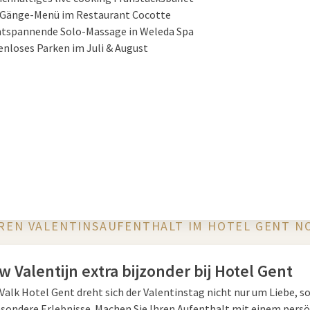
3-Gänge-Menü im Restaurant Cocotte
entspannende Solo-Massage in Weleda Spa
nloses Parken im Juli & August
HREN VALENTINSAUFENTHALT IM HOTEL GENT N
 Valentijn extra bijzonder bij Hotel Gent
Valk Hotel Gent dreht sich der Valentinstag nicht nur um Liebe, s
sondere Erlebnisse. Machen Sie Ihren Aufenthalt mit einem pers