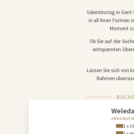
Valentinstag in Gent 
in all ihren Formen 
Moment zu 
Ob Sie auf der Suc
entspannten Übern
Lassen Sie sich von 
Rahmen überrasch
BUCHE
Weleda
ARRANGEM
1 x 
1 x r