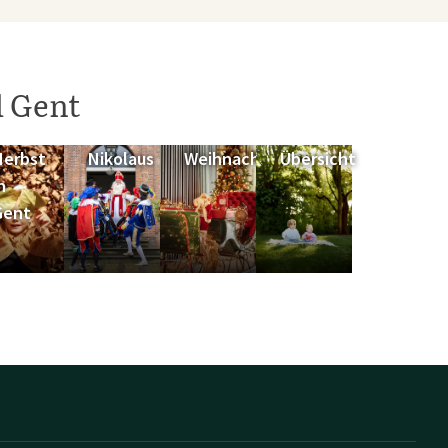
l Gent
Herbst
Nikolaus
Weihnachten
Übersicht
n
Gent