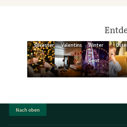
Entde
Silvester
Valentinstag
Winter
Oste
in
Gent
Nach oben