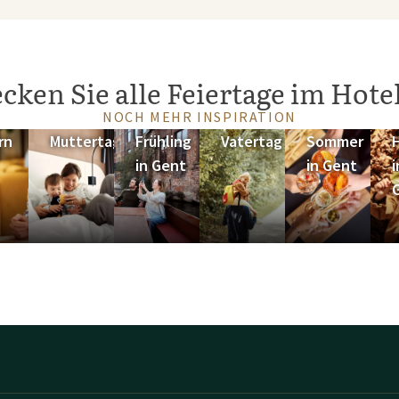
cken Sie alle Feiertage im Hote
NOCH MEHR INSPIRATION
rn
Muttertag
Frühling
Vatertag
Sommer
in Gent
in Gent
i