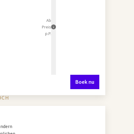
Ab
Preis
p.P.
Boek nu
OCH
ondern
önlichen