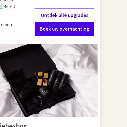
ge
Bereit
Ontdek alle upgrades
 einen
Boek uw overnachting
iebesbox