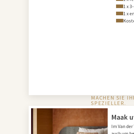
1 x 
1 x 
Koste
MACHEN SIE I
SPEZIELLER.
Maak uw
Im Van der 
auch um be