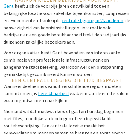
WAAROM KIEZEN BEDRIJVEN VOOR GENT?
Gent
heeft zich de voorbije jaren ontwikkeld tot een
belangrijke locatie voor zakelijke bijeenkomsten, congressen
en evenementen. Dankzij de
centrale ligging in Vlaanderen
, de
aanwezigheid van kennisinstellingen, internationale
bedrijven en een goede bereikbaarheid trekt de stad jaarlijks
duizenden zakelijke bezoekers aan.
Voor organisaties biedt Gent bovendien een interessante
combinatie van professionele infrastructuur en een
aangename stadsbeleving, waardoor werk en ontspanning
gemakkelijk gecombineerd kunnen worden.
EEN CENTRALE LIGGING DIE TIJD BESPAART
Wanneer deelnemers vanuit verschillende regio's moeten
samenkomen, is
bereikbaarheid
vaak een van de eerste zaken
waar organisatoren naar kijken.
Niemand wil dat medewerkers of gasten hun dag beginnen
met files, moeilijke verbindingen of een ingewikkelde
routebeschrijving. Een centrale locatie maakt het
eenvoudiger om mensen samen te brengen en zorgt ervoor