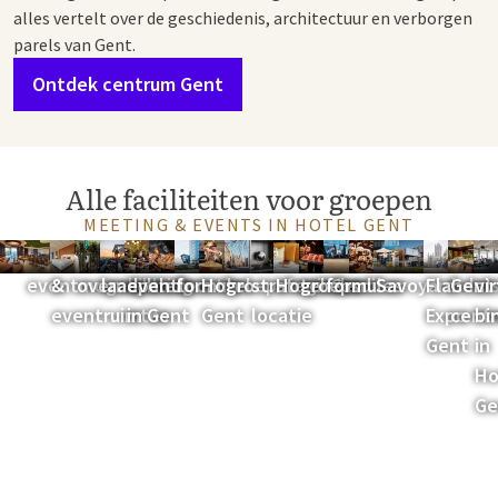
alles vertelt over de geschiedenis, architectuur en verborgen
parels van Gent.
Ontdek centrum Gent
Alle faciliteiten voor groepen
MEETING & EVENTS IN HOTEL GENT
Overzicht meeting &
Vergaderzalen
Boek uw
Parking &
Rooftop
Vergaderarrangementen
BBQ
Locatie
Culinaire
Gent als
Duurzaamheid
Culinair
Walking
Groepsactiviteit
Chalet
Fietsverhu
Nabij
Ontd
St
eventmogelijkheden
&
overnachting
laadpalen
eventlocatie
formules
Hotel
groepsformules
strategische
Hotel Gent
groepsdiner
formules
Savoyard
Flander
Gent
vi
eventruimtes
in Gent
Gent
locatie
Expo
cent
bi
Gent
in
Ho
Ge