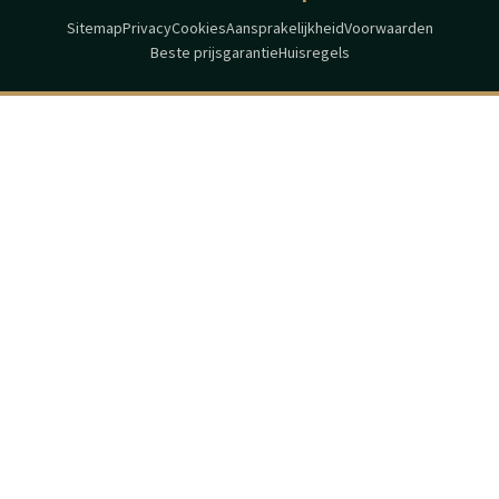
Sitemap
Privacy
Cookies
Aansprakelijkheid
Voorwaarden
Beste prijsgarantie
Huisregels