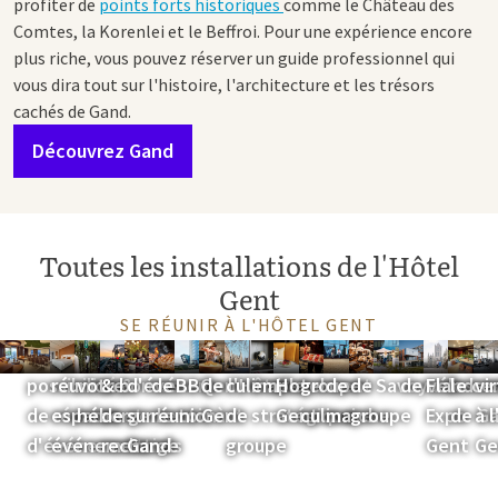
profiter de
points forts historiques
comme le Château des
Comtes, la Korenlei et le Beffroi. Pour une expérience encore
plus riche, vous pouvez réserver un guide professionnel qui
vous dira tout sur l'histoire, l'architecture et les trésors
cachés de Gand.
Découvrez Gand
Toutes les installations de l'Hôtel
Gent
SE RÉUNIR À L'HÔTEL GENT
Aperçu des
salles de
Réservez
Parking
Lieu
Forfaits
Formules
Emplacement
Formules
Gand comme
Durabilité
Dîner de
Formules
Activités
Chalet
Location
Près de
Déco
En
possibilités
réunion &
votre
& bornes
d'événement
de
BBQ
de l'Hôtel
culinaires
emplacement
Hotel
groupe
de
de
Savoyard
de vélos
Flander
le ce
vi
de réunion et
espaces
hébergement
de
sur le toit à
réunion
Gent
de
stratégique
Gent
culinaire
marche
groupe
Expo
de G
à 
d'événement
événementiels
recharge
Gand
groupe
Gent
Ge