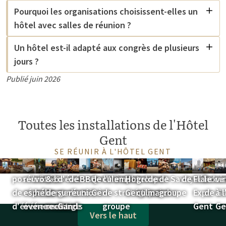
Pourquoi les organisations choisissent-elles un
hôtel avec salles de réunion ?
Un hôtel est-il adapté aux congrès de plusieurs
jours ?
Publié juin 2026
Toutes les installations de l'Hôtel
Gent
SE RÉUNIR À L'HÔTEL GENT
Aperçu des
salles de
Réservez
Parking
Lieu
Forfaits
Formules
Emplacement
Formules
Gand comme
Durabilité
Dîner de
Formules
Activités
Chalet
Location
Près de
Déco
En
possibilités
réunion &
votre
& bornes
d'événement
de
BBQ
de l'Hôtel
culinaires
emplacement
Hotel
groupe
de
de
Savoyard
de vélos
Flander
le ce
vi
de réunion et
espaces
hébergement
de
sur le toit à
réunion
Gent
de
stratégique
Gent
culinaire
marche
groupe
Expo
de G
à 
d'événement
événementiels
recharge
Gand
groupe
Gent
Ge
Vers le haut