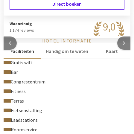
Direct boeken
maken? Wij helpen u graag met het verkennen van de
mogelijkheden. Voor meer informatie over de verschillende
opties, verwijzen wij u naar:
Upgrade uw verblijf
.
9,0
Waanzinnig
GO FOREST - Skip your room cleaning & plant a tree!
1.174 reviews
U kunt bij Hotel Gent de keuze maken om uw tussentijdse
HOTEL INFORMATIE
kamerschoonmaak over te slaan en in ruil hiervoor een boom
Faciliteiten
Handig om te weten
Kaart
te planten. Wij werken samen met Go Forest, een organisatie
met als missie de ontbossing tegen te gaan door het planten
Gratis wifi
van bomen in ontwikkelingsgebieden. Indien u kiest om uw
Bar
schoonmaakbeurt over te slaan, zullen wij in samenwerking
Congrescentrum
met Go Forest een boom planten in Madagaskar. Als gast kan
u het verschil maken!
Fitness
Terras
Lees meer over het Go Forest project
Fietsenstalling
Het gehele hotel is rookvrij. Roken is niet toegestaan in
dit hotel. Mocht u in uw hotelkamer roken dan zijn wij
Laadstations
genoodzaakt onmiddellijk extra kosten (€250,-) in
Roomservice
rekening te brengen.