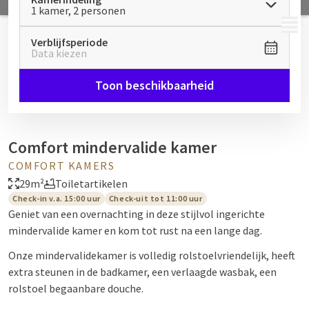
1 kamer, 2 personen
MENU
Verblijfsperiode
Data kiezen
Toon beschikbaarheid
Comfort mindervalide kamer
COMFORT KAMERS
29m²
Toiletartikelen
Check-in v.a. 15:00 uur
Check-uit tot 11:00 uur
Geniet van een overnachting in deze stijlvol ingerichte
mindervalide kamer en kom tot rust na een lange dag.
Onze mindervalidekamer is volledig rolstoelvriendelijk, heeft
extra steunen in de badkamer, een verlaagde wasbak, een
rolstoel begaanbare douche.