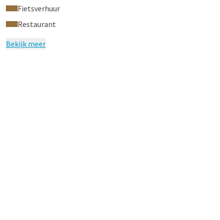
Fietsverhuur
Bekijk hier onze virtual hotel tour
Restaurant
Bekijk meer