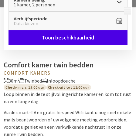
1 kamer, 2 personen
MENU
Verblijfsperiode
Data kiezen
Toon beschikbaarheid
Comfort kamer twin bedden
COMFORT KAMERS
30m²
Twinbed
Inloopdouche
Check-in v.a. 15:00 uur
Check-uit tot 11:00 uur
Loop binnen in deze stijlvol ingerichte kamer en kom tot rust
na een lange dag.
Via de smart-TV en gratis hi-speed Wifi kunt u nog snel enkele
mails beantwoorden of uw volgende meeting voorbereiden,
voordat u geniet van een verkwikkende nachtrust in onze
ruime Twin bedden.