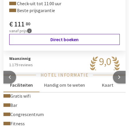
Check-uit tot 11:00 uur
schoonmaakbeurt over te slaan, zullen wij in samenwerking
Beste prijsgarantie
met Go Forest een boom planten in Madagaskar. Als gast kan
u het verschil maken!
€
111
80
Lees meer over het Go Forest project
vanaf
prijs
Het gehele hotel is rookvrij. Roken is niet toegestaan in
Direct boeken
dit hotel. Mocht u in uw hotelkamer roken dan zijn wij
genoodzaakt onmiddellijk extra kosten (€250,-) in
9,0
Waanzinnig
rekening te brengen.
1.179 reviews
Bekijk hier onze virtual hotel tour
HOTEL INFORMATIE
Faciliteiten
Handig om te weten
Kaart
Gratis wifi
Bar
Congrescentrum
Fitness