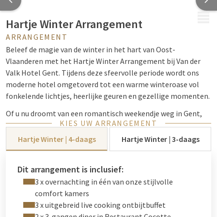
MENU
Hartje Winter Arrangement
ARRANGEMENT
Beleef de magie van de winter in het hart van Oost-
Vlaanderen met het Hartje Winter Arrangement bij Van der
Valk Hotel Gent. Tijdens deze sfeervolle periode wordt ons
moderne hotel omgetoverd tot een warme winteroase vol
fonkelende lichtjes, heerlijke geuren en gezellige momenten.
Of u nu droomt van een romantisch weekendje weg in Gent,
KIES UW ARRANGEMENT
een kerstuitstap of een gezellig verblijf met het gezin, het
Hartje Winter Arrangement biedt alles voor een
Hartje Winter | 4-daags
Hartje Winter | 3-daags
onvergetelijke ervaring. U verblijft drie of vier dagen in ons
comfortabele hotel in Gent, geniet elke ochtend van een
Dit arrangement is inclusief:
uitgebreid live cooking ontbijtbuffet en laat u twee avonden
3 x overnachting in één van onze stijlvolle
verwennen in ons Restaurant Cocotte.
comfort kamers
3 x uitgebreid live cooking ontbijtbuffet
Ontdek de winter in Gent
2 x 3-gangen diner in Restaurant Cocotte