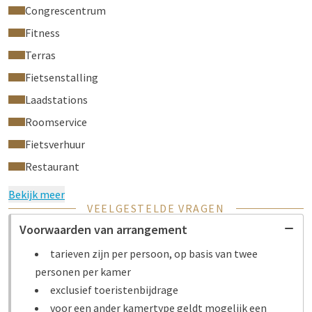
gezelligheid met het Hartje Winter Arrangement. Boek
Congrescentrum
vandaag nog uw winterarrangement in Gent bij Van der Valk
Fitness
Hotel en laat u verrassen door de warme sfeer, het comfort en
de gastvrijheid die u van ons gewend bent.
Terras
Fietsenstalling
Dit arrangement is gebaseerd op de vanaf-prijs en boekbaar op
basis van de beschikbaarheid!
Laadstations
Roomservice
Fietsverhuur
Restaurant
Bekijk meer
VEELGESTELDE VRAGEN
Voorwaarden van arrangement
tarieven zijn per persoon, op basis van twee
personen per kamer
exclusief toeristenbijdrage
voor een ander kamertype geldt mogelijk een