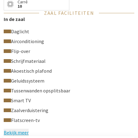
Carré
voorzieningen.
10
ZAAL FACILITEITEN
In de zaal
Onze Oude Houtlei-zaal is standaard voorzien
Daglicht
van de volgende faciliteiten:
Airconditioning
Water
Flip-over
Notitieblokken en pennen
Schrijfmateriaal
Beamer en projectiescherm
Flip-over
Akoestisch plafond
Gratis snelle wifi
Geluidssysteem
Tussenwanden opsplitsbaar
Smart TV
Zaalverduistering
Flatscreen-tv
Bekijk meer