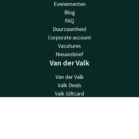
Evenementen
Blog
FAQ
Duurzaamheid
Corporate account
Vacatures
Nieuwsbrief
Van der Valk
Van der Valk
Valk Deals
Valk Giftcard
Valk Store
Valk Business
Contact
Account
NL
Valk Life
Boek nu
Overige hotels
Contact