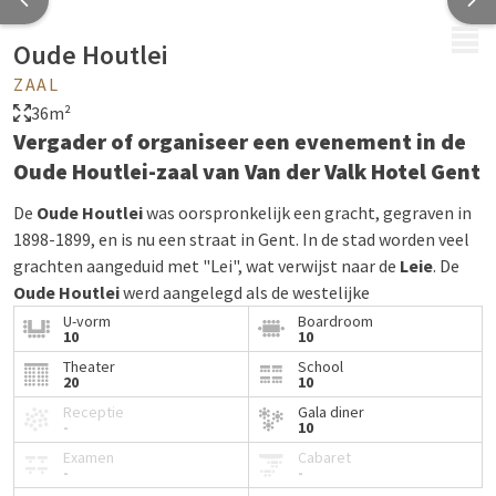
MENU
Oude Houtlei
ZAAL
36m²
Vergader of organiseer een evenement in de
Oude Houtlei-zaal van Van der Valk Hotel Gent
De
Oude Houtlei
was oorspronkelijk een gracht, gegraven in
1898-1899, en is nu een straat in Gent. In de stad worden veel
grachten aangeduid met "Lei", wat verwijst naar de
Leie
. De
Oude Houtlei
werd aangelegd als de westelijke
verdedigingsgrens van de stad, en langs de gracht verrezen
U-vorm
Boardroom
10
10
verschillende kloostergebouwen. Vandaag de dag zijn delen
Theater
School
van de oude vestingmuren nog steeds zichtbaar in de stad.
20
10
In de
Oude Houtlei-zaal
van Van der Valk Hotel Gent kunt u
Receptie
Gala diner
-
10
vergaderen of een evenement organiseren in een ruimte die
Examen
Cabaret
de rijke geschiedenis van deze voormalige verdedigingsgracht
-
-
weerspiegelt. De zaal is uitgerust met moderne