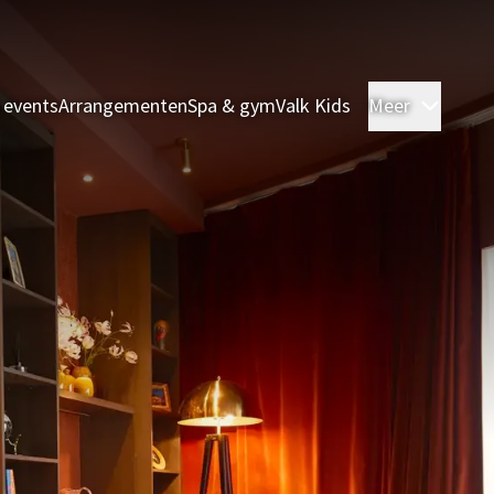
 events
Arrangementen
Spa & gym
Valk Kids
Meer
Kamer