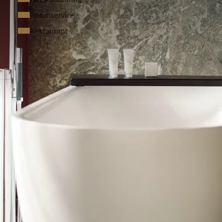
n boom planten in Madagaskar. Als gast kan u het verschil
Roomservice
Restaurant
estaan in het hotel. Mocht u in uw hotelkamer roken dan
€ 250) in rekening te brengen.