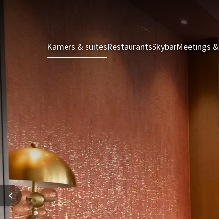
Kamers & suites
Restaurants
Skybar
Meetings &