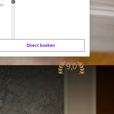
ijs
Direct boeken
9,0
aanzinnig
.179 reviews