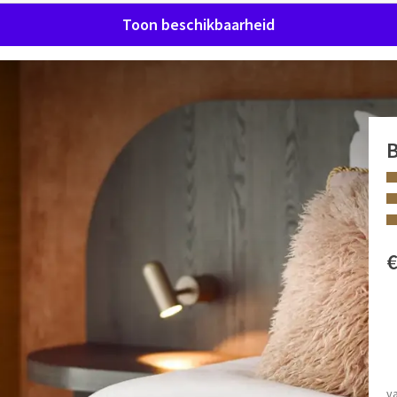
Toon beschikbaarheid
om te relaxen na een lange dag.
innenloopt.
 met regendouche en ligbad en een ruim kingsize bed dat
de suite over een smart-tv, een zithoek en vele gadgets.
FACILITEITEN
overal van op de hoogte en is de suite ook uitermate geschikt
Kingsize hemelbed
Toilet
v