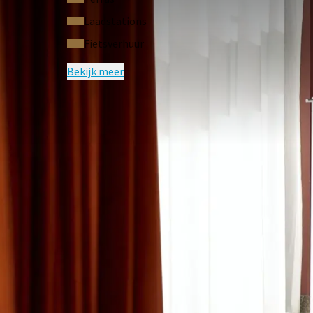
slaan, zullen wij in samenwerking met Go Forest ee
Laadstations
maken!
Fietsverhuur
Lees meer over het Go Forest project
Bekijk meer
Het gehele hotel is rookvrij. Roken is niet toeg
zijn wij genoodzaakt onmiddellijk extra kosten (
Bekijk hier onze virtual hotel tour