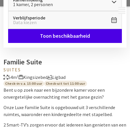
1 kamer, 2 personen
MENU
Verblijfsperiode
Data kiezen
Toon beschikbaarheid
Familie Suite
SUITES
54m²
Kingsizebed
Ligbad
Check-in v.a. 15:00 uur
Check-uit tot 11:00 uur
Bent u op zoek naar een bijzondere kamer voor een
onvergetelijke overnachting met het ganse gezin?
Onze Luxe Familie Suite is opgebouwd uit 3 verschillende
ruimtes, waaronder een kindergedeelte met stapelbed.
2 Smart-TV’s zorgen ervoor dat iedereen kan genieten van een