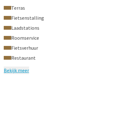
dit hotel. Mocht u in uw hotelkamer roken dan zijn wij
Terras
genoodzaakt onmiddellijk extra kosten (€250,-) in
Fietsenstalling
rekening te brengen.
Laadstations
Bekijk hier onze virtual hotel tour
Roomservice
Fietsverhuur
Restaurant
Bekijk meer