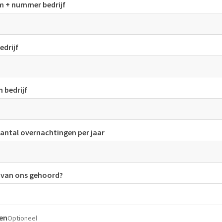
 + nummer bedrijf
edrijf
 bedrijf
antal overnachtingen per jaar
u van ons gehoord?
en
Optioneel