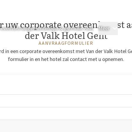
r uw corporate overeenkomst a
 events
Arrangementen
Spa & gym
Valk Kids
Meer
Kamer
der Valk Hotel Gent
AANVRAAGFORMULIER
rd in een corporate overeenkomst met Van der Valk Hotel G
formulier in en het hotel zal contact met u opnemen.