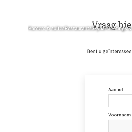
Vraag hie
Kamers & suites
Restaurants
Skybar
Meetings &
Bent u geïnteressee
Aanhef
Voornaam