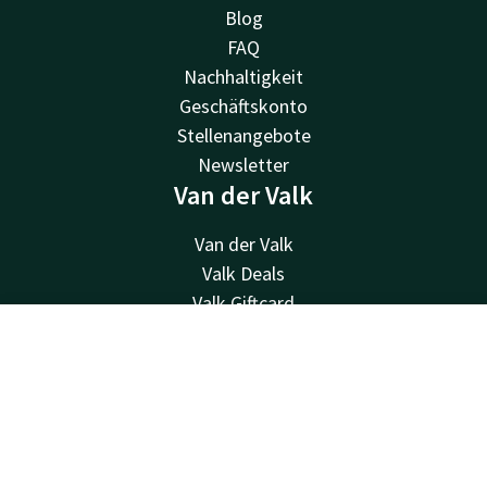
Blog
FAQ
Nachhaltigkeit
Geschäftskonto
Stellenangebote
Newsletter
Van der Valk
Van der Valk
Valk Deals
Valk Giftcard
Valk Store
Kontakt
Account
DE
Valk Business
Valk Life
Jetzt buchen
Andere Hotels
Kontakt