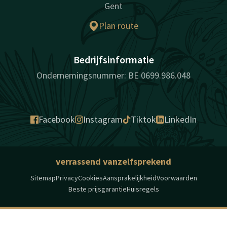
Gent
Plan route
Bedrijfsinformatie
Ondernemingsnummer: BE 0699.986.048
Facebook
Instagram
Tiktok
LinkedIn
verrassend vanzelfsprekend
Sitemap
Privacy
Cookies
Aansprakelijkheid
Voorwaarden
Beste prijsgarantie
Huisregels