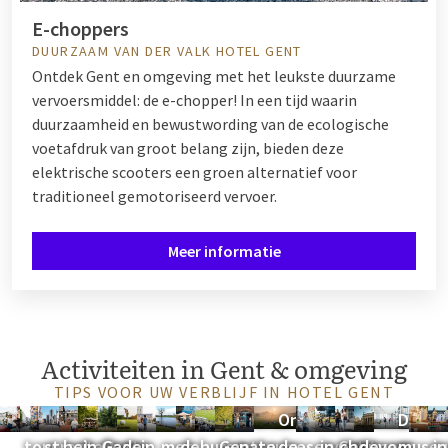
E-choppers
DUURZAAM VAN DER VALK HOTEL GENT
Ontdek Gent en omgeving met het leukste duurzame
vervoersmiddel: de e-chopper! In een tijd waarin
duurzaamheid en bewustwording van de ecologische
voetafdruk van groot belang zijn, bieden deze
elektrische scooters een groen alternatief voor
traditioneel gemotoriseerd vervoer.
Meer informatie
Activiteiten in Gent & omgeving
TIPS VOOR UW VERBLIJF IN HOTEL GENT
Vespa
Culturele
Ontdek
Boottrip
Zomerbar
Fietsen in
Golfen
Gent
Ontdek
Fietsen
KAA
Wandelen in
Wat
Ontdek
Winkelen
e-
Ontdek
Museum
Desig
O
tour
streetart
het
in Gent
Gazon
de
in
met
de
huren
Gent
natuurreservaat
te
de
in Gent
choppers
de
voor
muse
in