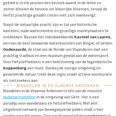
gebied is in elk seizoen een bezoek waard: in de lente en
zomer bloeien de heuvels vol kleurrijke bloemen, terwijl de
herfst prachtige gouden tinten met zich meebrengt.
Naast de natuurlijke pracht zijn er tal van historische
kastelen, oude watermolens en gezellige marktplaatsen te
ontdekken. Bezoek het indrukwekkende
Kasteel van Laarne
,
een van de best bewaarde waterkastelen van België, of verken
Oudenaarde
, de stad van de Ronde van Vlaanderen met een
prachtig stadhuis en een museum gewijd aan de wielersport.
Voor fietsliefhebbers is een beklimming van de legendarische
Koppenberg
een must. Dankzij de rustige omgeving en
gevarieerde natuur trekt deze regio zowel actieve avonturiers
als rustzoekers aan.
WANDELEN IN DE VLAAMSE ARDENNEN
Wandelen in de Vlaamse Ardennen is één van de mooiste
buitenactiviteiten
in de omgeving van Gent. Het is een
paradijs voor wandelaars en fietsliefhebbers. Met een
uitgebreid netwerk van bewegwijzerde paden vindt u hier
routes voor elk niveau. Een van de populairste wandelingen is