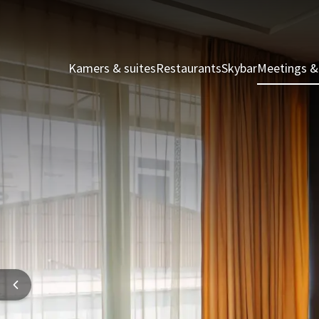
Kamers & suites
Restaurants
Skybar
Meetings &