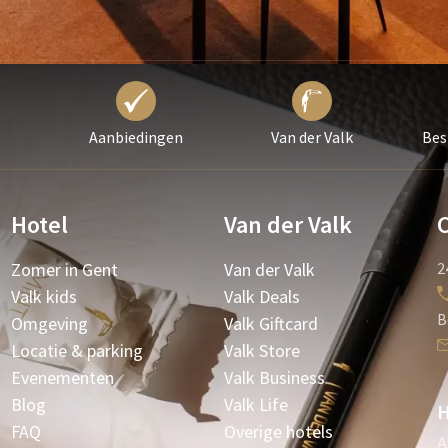
Aanbiedingen
Van der Valk
Bes
Hotel
Van der Valk
Zomer in Gent
Van der Valk
2
Valk kids
Valk Deals
B
Omgeving
Valk Giftcard
Locatie & parking
Valk Store
Evenementen
Valk Business
Blog
Valk Life
H
FAQ
Overige hotels
A