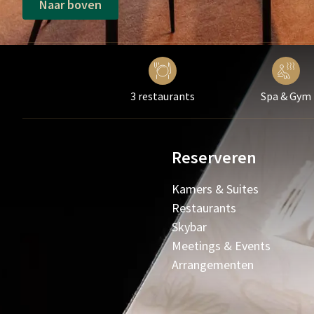
Naar boven
3 restaurants
Spa & Gym
Reserveren
Kamers & Suites
Restaurants
Skybar
Meetings & Events
Arrangementen