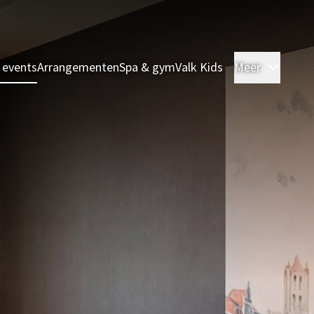
 events
Arrangementen
Spa & gym
Valk Kids
Meer
Kamer