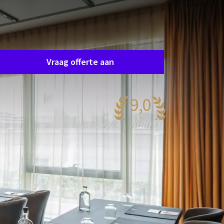
Zaal aanvraag
raag eenvoudig en vrijblijvend een offerte aan en
e nemen spoedig contact op om samen uw
ensen af te stemmen.
Vraag offerte aan
9,0
aanzinnig
.171 reviews