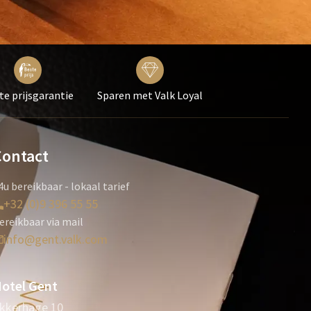
te prijsgarantie
Sparen met Valk Loyal
Contact
4u bereikbaar - lokaal tarief
+32 (0)9 396 55 55
ereikbaar via mail
info@gent.valk.com
otel Gent
kkerhage 10