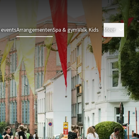
 events
Arrangementen
Spa & gym
Valk Kids
Meer
Kamer