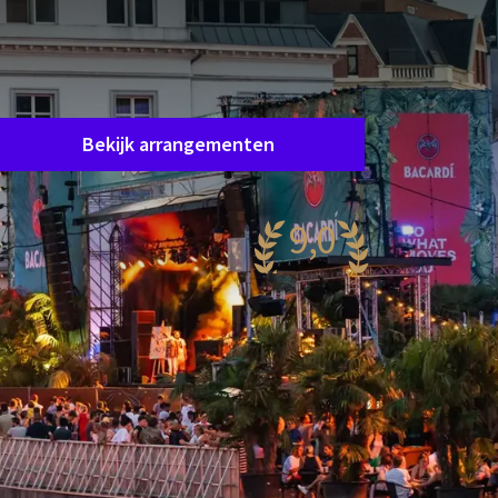
Helaas, dit arrangement is afgelopen.
et arrangement waar u in geïnteresseerd bent
s helaas niet meer beschikbaar. Gelukkig zijn er
oldoende andere arrangementen!
Bekijk arrangementen
9,0
aanzinnig
.179 reviews