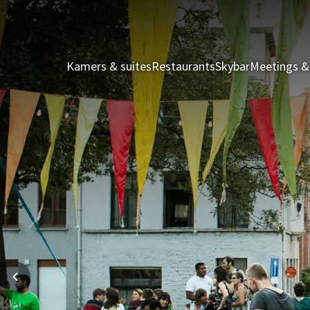
Kamers & suites
Restaurants
Skybar
Meetings &