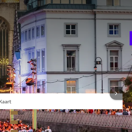
H
 het bruisende stadsfestival met een ontspannen verblijf
i
cultuur en gezelligheid geniet u van alle comfort van ons
v
t tot 13.00 uur
, zodat u de volgende ochtend extra lang
RRANGEMENT
W
le comfort kamers
1
van Gent in één groot feestterrein met tal van concerten,
anuit Van der Valk Hotel Gent bereikt u het centrum vlot met
 van alles wat de stad te bieden heeft.
 INFORMATIE
Kaart
Bar
rust in ons rustig gelegen hotel. Maak gebruik van de
Fitness
eda Spa
. Ook op culinair vlak heeft u volop keuze met maar
Fietsenstalling