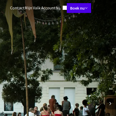
Ingestelde taal
Contact
Mijn Valk Account
NL
Boek nu
s & suites
Restaurants
Skybar
Meetings & events
Arrangemen