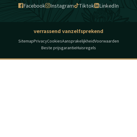
Facebook
Instagram
Tiktok
LinkedIn
verrassend vanzelfsprekend
Sitemap
Privacy
Cookies
Aansprakelijkheid
Voorwaarden
Beste prijsgarantie
Huisregels