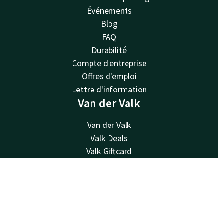
Événements
Blog
FAQ
Durabilité
Compte d'entreprise
Offres d'emploi
Lettre d'information
Van der Valk
Van der Valk
Valk Deals
Valk Giftcard
Valk Store
Valk Business
Contact
Compte
FR
Valk Life
Réserver
Autres hôtels
Contacter