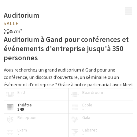
MENU
Auditorium
SALLE
357m²
Auditorium à Gand pour conférences et
événements d'entreprise jusqu'à 350
personnes
Vous recherchez un grand auditorium à Gand pour une
conférence, un discours d'ouverture, un séminaire ou un
événement d'entreprise ? Grâce à notre partenariat avec Meet
District, l'hôtel Van der Valk Ghent propose un espace de
En U
Boardroom
-
-
conférence professionnel pouvant accueillir de 100 à 350
Théâtre
École
personnes.
349
-
L'auditorium est situé à quelques pas de l'hôtel et forme un
Réception
Gala
-
-
concept global avec l'hôtel Van der Valk Ghent. Nous prenons
Exam
Cabaret
en charge l'accueil, les pauses café, le déjeuner, le dîner et
-
-