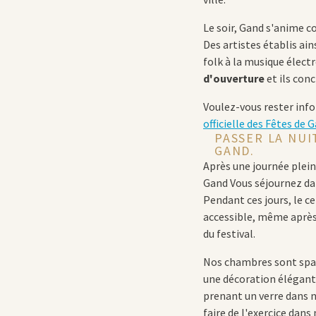
Le soir, Gand s'anime
Des artistes établis ai
folk à la musique élec
d'ouverture
et ils con
Voulez-vous rester inf
officielle des Fêtes de 
PASSER LA NUI
GAND.
Après une journée plein
Gand
Vous séjournez dan
Pendant ces jours, le c
accessible, même après 
du festival.
Nos chambres sont spaci
une décoration élégant
prenant un verre dans n
faire de l'exercice dans