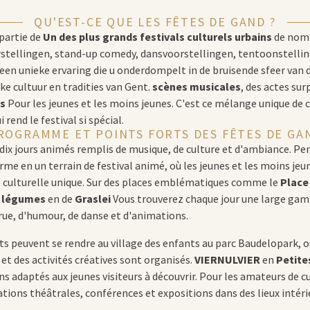
QU'EST-CE QUE LES FÊTES DE GAND ?
partie de
Un des plus grands festivals culturels urbains
de nomb
stellingen, stand-up comedy, dansvoorstellingen, tentoonstellin
een unieke ervaring die u onderdompelt in de bruisende sfeer van d
e cultuur en tradities van Gent.
scènes musicales
, des actes su
s
Pour les jeunes et les moins jeunes. C'est ce mélange unique de c
 rend le festival si spécial.
ROGRAMME ET POINTS FORTS DES FÊTES DE GA
dix jours animés remplis de musique, de culture et d'ambiance. Pen
orme en un terrain de festival animé, où les jeunes et les moins je
e culturelle unique. Sur des places emblématiques comme le
Place
 légumes
en de
Graslei
Vous trouverez chaque jour une large ga
 rue, d'humour, de danse et d'animations.
ts peuvent se rendre au village des enfants au parc Baudelopark, o
s et des activités créatives sont organisés.
VIERNULVIER
en
Petite
s adaptés aux jeunes visiteurs à découvrir. Pour les amateurs de cul
ons théâtrales, conférences et expositions dans des lieux intérie