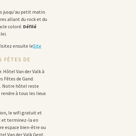
s jusqu'au petit matin.
res allant du rock et du
cle coloré.
Défilé
lei.
isitez ensuite le
Site
S FÊTES DE
r.
Hôtel Van der Valk à
es Fêtes de Gand.
. Notre hôtel reste
rendre à tous les lieux
n, le wifi gratuit et
 et terminez-la en
re espace bien-être ou
ôtel Van der Valk Gent.