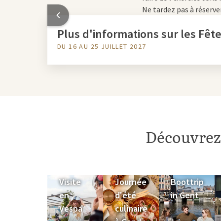
Ne tardez pas à réserve
Plus d'informations sur les Fêt
DU 16 AU 25 JUILLET 2027
Découvrez i
Visite
Journée
Boottrip
en
d'été
in Gent
Vespa
culinaire