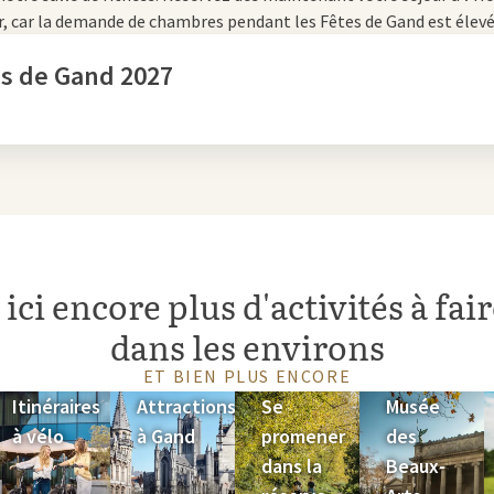
r, car la demande de chambres pendant les Fêtes de Gand est élevé
es de Gand 2027
ci encore plus d'activités à fai
dans les environs
ET BIEN PLUS ENCORE
Itinéraires
Attractions
Se
Musée
à vélo
à Gand
promener
des
dans la
Beaux-