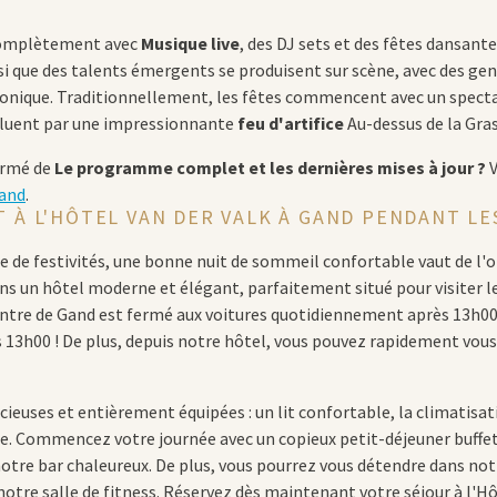
 complètement avec
Musique live
, des DJ sets et des fêtes dansante
nsi que des talents émergents se produisent sur scène, avec des gen
tronique. Traditionnellement, les fêtes commencent avec un specta
cluent par une impressionnante
feu d'artifice
Au-dessus de la Gras
ormé de
Le programme complet et les dernières mises à jour ?
V
Gand
.
T À L'HÔTEL VAN DER VALK À GAND PENDANT LE
e de festivités, une bonne nuit de sommeil confortable vaut de l'o
s un hôtel moderne et élégant, parfaitement situé pour visiter l
entre de Gand est fermé aux voitures quotidiennement après 13h00
13h00 ! De plus, depuis notre hôtel, vous pouvez rapidement vous 
euses et entièrement équipées : un lit confortable, la climatisatio
e. Commencez votre journée avec un copieux petit-déjeuner buffet
otre bar chaleureux. De plus, vous pourrez vous détendre dans not
 notre salle de fitness. Réservez dès maintenant votre séjour à l'H