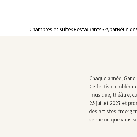
Chambres et suites
Restaurants
Skybar
Réunion
Chaque année, Gand s
Ce festival emblémati
musique, théâtre, cu
25 juillet 2027 et p
des artistes émergent
de rue ou que vous s