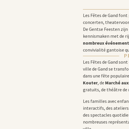
Les Fêtes de Gand font 
concerten, theatervoor
De Gentse Feesten zijn 
kennismaken met de rijk
nombreux événement
convivialité gantoise qui
P
Les Fêtes de Gand sont 
ville de Gand se transf
dans une fête populair
Kouter
, de
Marché aux
gratuits, de théâtre de
Les familles avec enfan
interactifs, des atelier
des spectacles quotidien
nombreuses représentati
ville.