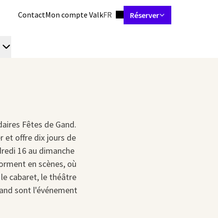
Jeu de langues
Contact
Mon compte Valk
FR
Réserver
Chambres et suites
Restaurants
Skybar
Réunions et évén
daires Fêtes de Gand.
 et offre dix jours de
ndredi 16 au dimanche
forment en scènes, où
le cabaret, le théâtre
Gand sont l'événement