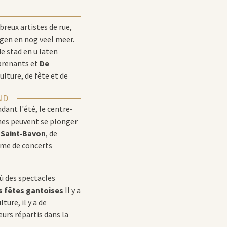
reux artistes de rue,
gen en nog veel meer.
e stad en u laten
rprenants et
De
ulture, de fête et de
ND
dant l'été, le centre-
unes peuvent se plonger
 Saint-Bavon
, de
mme de concerts
ù des spectacles
s fêtes gantoises
Il y a
ture, il y a de
urs répartis dans la