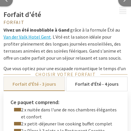
MENU
Forfait d'été
FORFAIT
Vivez un été inoubliable à Gand
grâce à la formule Été au
Van der Valk Hotel Gent
. L'été est la saison idéale pour
profiter pleinement des longues journées ensoleillées, des
terrasses animées et des soirées féériques. Gand s'anime et
offre un cadre parfait pour un séjour relaxant et sans soucis.
Que vous optiez pour une escapade romantique le temps d'un
CHOISIR VOTRE FORFAIT
week-end, une sortie en famille amusante ou quelques jours
de pure détente, notre formule a tout pour vous garantir un
Forfait d'Été - 3 jours
Forfait d'Été - 4 jours
été réussi. Vous séjournerez dans une chambre spacieuse et
confortable et commencerez chaque matin par un
généreux
Ce paquet comprend:
petit-déjeuner buffet préparé devant vous
. Vous savourerez
2 x nuitée dans l'une de nos chambres élégantes
également un délicieux
dîner au Restaurant Cocotte
, où les
et confort
plats estivaux et de saison sont à l'honneur.
2 x petit-déjeuner live cooking buffet complet
Découvrez Gand sous son plus beau jour : flânez le long du
2 x Dîner à 3 plats a la Restaurant Cocotte