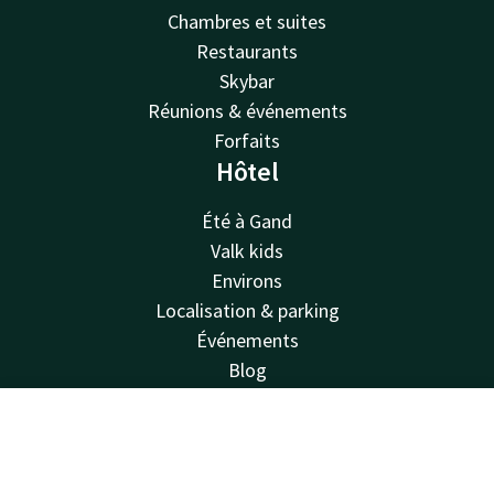
Chambres et suites
Restaurants
Skybar
Réunions & événements
Forfaits
Hôtel
Été à Gand
Valk kids
Environs
Localisation & parking
Événements
Blog
FAQ
Durabilité
Contact
Compte
FR
Compte d'entreprise
Réserver
Offres d'emploi