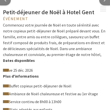
MENU
Petit-déjeuner de Noël à Hotel Gent
ÉVÉNEMENT
Commencez votre journée de Noël en toute sérénité avec
notre copieux petit-déjeuner de Noël préparé devant vous. En
famille, entre amis ou entre collègues, savourez un buffet
festif composé de produits frais, de préparations en direct et
de délicieuses spécialités de Noël. Dans une ambiance
chaleureuse et conviviale, au premier étage de notre hôtel,
vous vivrez des fêtes inoubliables.
Dates disponibles
Notre petit-déjeuner de Noël est servi sans interruption de
ve 25 déc. 2026
8h00 à 13h00 dans notre restaurant avec cuisine en direct,
Plus d'informations
situé au premier étage.
Buffet copieux petit-déjeuner de Noël
Ambiance de Noël chaleureuse et festive au 1er étage
À quoi pouvez-vous vous attendre?
Service continu de 8h00 à 13h00
Buffet petit-déjeuner de Noël copieux avec plats chauds
Plats adaptés aux enfants