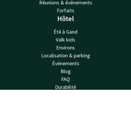
Réunions & événements
Forfaits
Hôtel
Été à Gand
Valk kids
Environs
Localisation & parking
Événements
Blog
FAQ
Durabilité
Compte d'entreprise
Offres d'emploi
Contact
Compte
FR
Lettre d'information
Réserver
Van der Valk