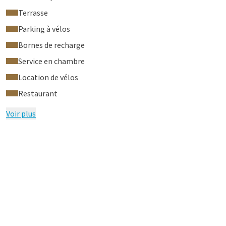
En savoir plus sur le projet Go Forest
Terrasse
L'ensemble de l'hôtel est non-fumeur. Il est interdit de
Parking à vélos
fumer dans cet hôtel. Si vous fumez dans votre chambre
Bornes de recharge
d'hôtel, nous sommes obligés de facturer
immédiatement des frais supplémentaires (€250,-).
Service en chambre
Location de vélos
Conditions de la suite:
Restaurant
Au moment de l'enregistrement pour nos Suites, une caution
de 250 € doit être présentée. Les animaux domestiques ne
Voir plus
sont pas autorisés dans ces suites.
Voir la visite virtuelle de notre hôtel