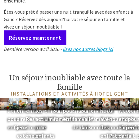
ensemble.
Êtes-vous prêt à passer une nuit tranquille avec des enfants à
Gand ? Réservez dès aujourd'hui votre séjour en famille et
vivez un séjour inoubliable !
Réservez maintenant
Dernière version avril 2026 -
lisez nos autres blogs ici
Un séjour inoubliable avec toute la
famille
INSTALLATIONS ET ACTIVITÉS À HOTEL GENT
Découvrez
Coin
Menu
Toutes
Menu
Voir la
Installations
Voir la
Tout
Voir la
Bon
Découvrez
Le
Hôt
l'offre
enfants &
enfant
les
enfant
suite
pour
chambre
sur
chambre
hôtel
la
week-
conv
pour
aire de
Restaurant
activités
Limoncello
familiale
enfants
familiale
Valk
familiale
avec
nourriture
end de
pour
enfants
jeux
Cocotte
pour
deluxe
kids
confort
des
pour bébé
Pâques
enfa
extérieure
enfants
enfants
Patotter
parfait