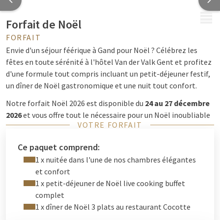
MENU
Forfait de Noël
FORFAIT
Envie d'un séjour féérique à Gand pour Noël ? Célébrez les
fêtes en toute sérénité à l'hôtel Van der Valk Gent et profitez
d'une formule tout compris incluant un petit-déjeuner festif,
un dîner de Noël gastronomique et une nuit tout confort.
Notre forfait Noël 2026 est disponible du
24 au 27 décembre
2026
et vous offre tout le nécessaire pour un Noël inoubliable
VOTRE FORFAIT
et relaxant en couple, en famille ou entre amis.
Ce paquet comprend:
Une ambiance de Noël magique dans notre hôtel
1 x nuitée dans l'une de nos chambres élégantes
et confort
Pendant les fêtes, l'hôtel Van der Valk Gent se pare d'une
1 x petit-déjeuner de Noël live cooking buffet
atmosphère chaleureuse et conviviale. Admirez les
complet
magnifiques décorations de Noël, les illuminations
1 x dîner de Noël 3 plats au restaurant Cocotte
scintillantes et les embellissements qui feront de votre