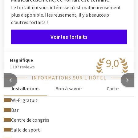
expérience, nous vous recommandons une visite à notre
Le forfait qui vous intéresse n'est malheureusement
wellness au 9e étage, où vous pourrez profiter des saunas et
plus disponible. Heureusement, il y a beaucoup
de la vue panoramique sur Gand.
d'autres forfaits !
Choisissez la formule Run & Relax
et alliez sport et
Voir les forfaits
relaxation ultime lors du Sofico Marathon de Gand !
9,0
Magnifique
1 187 reviews
INFORMATIONS SUR L'HÔTEL
Installations
Bon à savoir
Carte
Wi‑Fi gratuit
Bar
Centre de congrès
Salle de sport