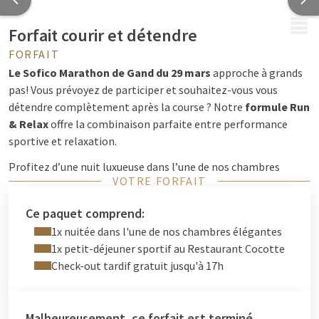
MENU
Forfait courir et détendre
FORFAIT
Le Sofico Marathon de Gand du 29 mars
approche à grands
pas! Vous prévoyez de participer et souhaitez-vous vous
détendre complètement après la course ? Notre
formule Run
& Relax
offre la combinaison parfaite entre performance
sportive et relaxation.
Profitez d’une nuit luxueuse dans l’une de nos chambres
VOTRE FORFAIT
élégantes, où confort et tranquillité sont au cœur de
l’expérience. Commencez la journée avec un
petit-déjeuner
Ce paquet comprend:
sportif spécial
au
Restaurant Cocotte
, conçu pour booster
1x nuitée dans l'une de nos chambres élégantes
votre énergie avant le marathon. À votre arrivée, vous
1x petit-déjeuner sportif au Restaurant Cocotte
recevrez également votre
dossard et votre T-shirt
, pour être
Check-out tardif gratuit jusqu'à 17h
entièrement prêt pour la course.
Après un marathon réussi, détendez-vous pleinement grâce à
un
départ tardif jusqu’à 17h00
. Pour parfaire votre
Malheureusement, ce forfait est terminé.